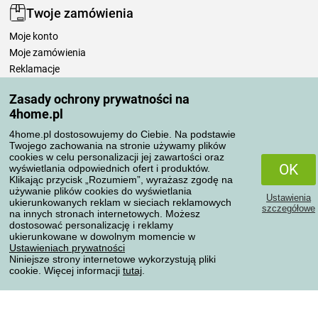
Twoje zamówienia
Moje konto
Moje zamówienia
Reklamacje
Odstąpienie od umowy
Zasady ochrony prywatności na
Zasady przetwarzania recenzji
4home.pl
4home.pl dostosowujemy do Ciebie. Na podstawie
Sposoby transportu
Twojego zachowania na stronie używamy plików
cookies w celu personalizacji jej zawartości oraz
OK
wyświetlania odpowiednich ofert i produktów.
Klikając przycisk „Rozumiem”, wyrażasz zgodę na
Metody płatności
używanie plików cookies do wyświetlania
Ustawienia
ukierunkowanych reklam w sieciach reklamowych
szczegółowe
na innych stronach internetowych. Możesz
dostosować personalizację i reklamy
ukierunkowane w dowolnym momencie w
Niezawodny sklep
Ustawieniach prywatności
Niniejsze strony internetowe wykorzystują pliki
cookie. Więcej informacji
tutaj
.