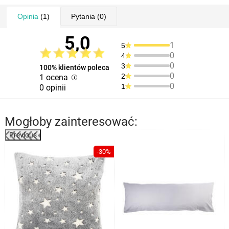
Opinia
(1)
Pytania
(0)
5,0
1
5
0
4
0
3
100% klientów poleca
0
2
1 ocena
0
1
0 opinii
Mogłoby zainteresować:
Previous
-30%