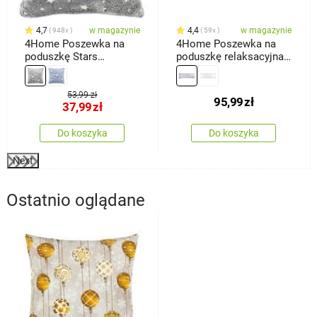
4,7
w magazynie
4,4
w magazynie
948x
59x
4Home Poszewka na
4Home Poszewka na
poduszkę Stars
poduszkę relaksacyjna
świecąca szary, 40 x 40
Mąż zastępczy,
cm
jasnoszara, 55 x 180 cm
53,99 zł
95,99
zł
37,99
zł
Do koszyka
Do koszyka
Next
Ostatnio oglądane