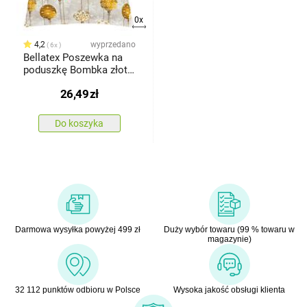
0x
4,2
wyprzedano
6x
Bellatex Poszewka na
poduszkę Bombka złoty,
szary, 40 x 40 cm
26,49
zł
Do koszyka
Darmowa wysyłka powyżej 499 zł
Duży wybór towaru (99 % towaru w
magazynie)
32 112 punktów odbioru w Polsce
Wysoka jakość obsługi klienta