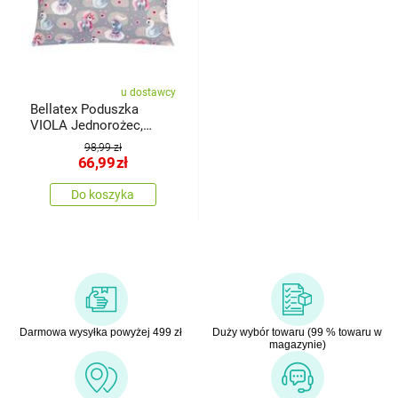
u dostawcy
Bellatex Poduszka
VIOLA Jednorożec,
łabędź, 40 x 60 cm
98,99 zł
66,99
zł
Do koszyka
Darmowa wysyłka powyżej 499 zł
Duży wybór towaru (99 % towaru w
magazynie)