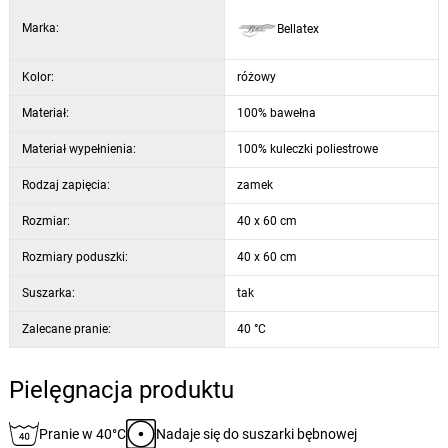
Pokrowiec jest wykonany z bawełny z wesołym kolorowym
Marka:
Bellatex
nadrukiem i ma zapięcie na zamek błyskawiczny ułatwiające
utrzymanie.
Kolor:
różowy
Poszewki na poduszki są szyte z metra, ze względu na różnorodność
Materiał:
100% bawełna
wzorów każda poszewka może się nieco różnić. Zdjęcie ma charakter
poglądowy.
Materiał wypełnienia:
100% kuleczki poliestrowe
Rodzaj zapięcia:
zamek
Rozmiar:
40 x 60 cm
Rozmiary poduszki:
40 x 60 cm
Suszarka:
tak
Zalecane pranie:
40 °C
Pielęgnacja produktu
Pranie w 40°C
Nadaje się do suszarki bębnowej