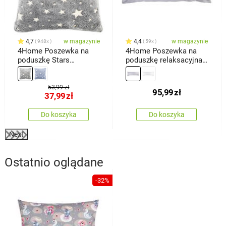
4,7
w magazynie
4,4
w magazynie
948x
59x
4Home Poszewka na
4Home Poszewka na
poduszkę Stars
poduszkę relaksacyjna
świecąca szary, 40 x 40
Mąż zastępczy,
cm
jasnoszara, 55 x 180 cm
53,99 zł
95,99
zł
37,99
zł
Do koszyka
Do koszyka
Next
Ostatnio oglądane
-32%