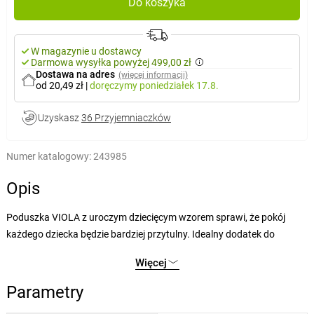
Do koszyka
W magazynie u dostawcy
Darmowa wysyłka powyżej 499,00 zł
Dostawa na adres
(więcej informacji)
od 20,49 zł
|
doręczymy
poniedziałek 17.8.
Uzyskasz
36 Przyjemniaczków
Numer katalogowy:
243985
Opis
Poduszka VIOLA z uroczym dziecięcym wzorem sprawi, że pokój
każdego dziecka będzie bardziej przytulny. Idealny dodatek do
popołudniowego relaksu i wieczornego zasypiania.
Więcej
Oddzielne wypełnienie wykonane z kulek poliestrowych z włókniny.
Parametry