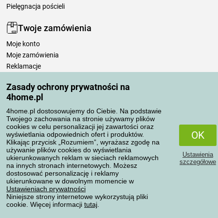
Pielęgnacja pościeli
Twoje zamówienia
Moje konto
Moje zamówienia
Reklamacje
Odstąpienie od umowy
Zasady ochrony prywatności na
Zasady przetwarzania recenzji
4home.pl
4home.pl dostosowujemy do Ciebie. Na podstawie
Sposoby transportu
Twojego zachowania na stronie używamy plików
cookies w celu personalizacji jej zawartości oraz
OK
wyświetlania odpowiednich ofert i produktów.
Klikając przycisk „Rozumiem”, wyrażasz zgodę na
Metody płatności
używanie plików cookies do wyświetlania
Ustawienia
ukierunkowanych reklam w sieciach reklamowych
szczegółowe
na innych stronach internetowych. Możesz
dostosować personalizację i reklamy
ukierunkowane w dowolnym momencie w
Niezawodny sklep
Ustawieniach prywatności
Niniejsze strony internetowe wykorzystują pliki
cookie. Więcej informacji
tutaj
.