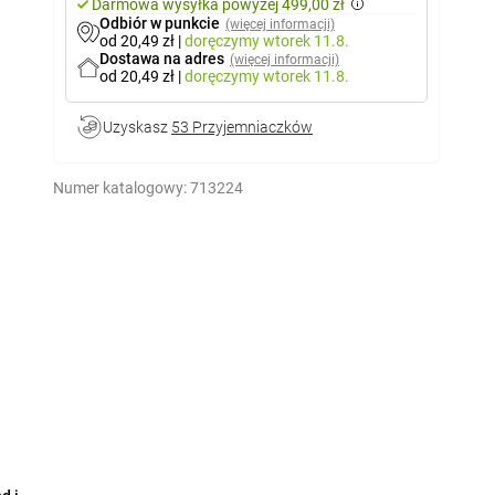
Darmowa wysyłka powyżej 499,00 zł
Odbiór w punkcie
(więcej informacji)
od 20,49 zł
|
doręczymy
wtorek 11.8.
Dostawa na adres
(więcej informacji)
od 20,49 zł
|
doręczymy
wtorek 11.8.
Uzyskasz
53 Przyjemniaczków
Numer katalogowy:
713224