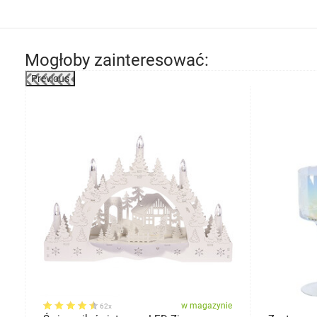
Mogłoby zainteresować:
Previous
ie
w magazynie
62x