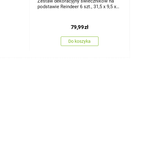
Zestaw dekoracyjny świeczników na
Ś
podstawie Reindeer 6 szt., 31,5 x 9,5 x
x
2,5 cm
79,99
zł
Do koszyka