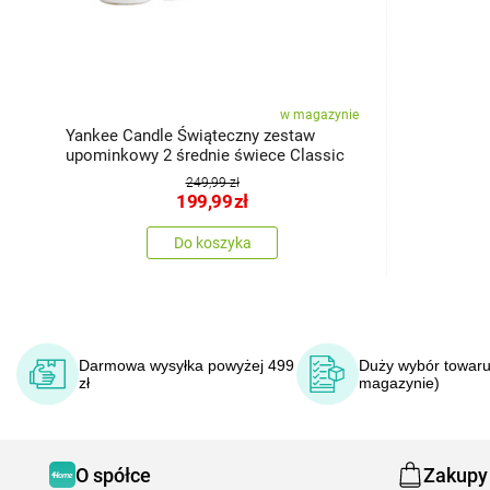
w magazynie
Yankee Candle Świąteczny zestaw
upominkowy 2 średnie świece Classic
249,99 zł
199,99
zł
Do koszyka
Darmowa wysyłka powyżej 499
Duży wybór towaru
zł
magazynie)
O spółce
Zakupy