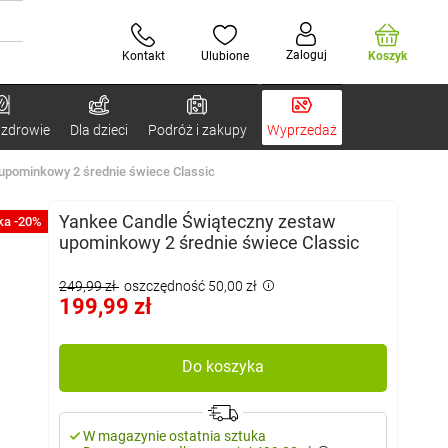
Zaloguj
Kontakt
Ulubione
Koszyk
 zdrowie
Dla dzieci
Podróż i zakupy
Wyprzedaż
upominkowy 2 średnie świece Classic
Yankee Candle Świąteczny zestaw
ka -20%
upominkowy 2 średnie świece Classic
249,99 zł
oszczędność 50,00 zł
199,99 zł
Do koszyka
W magazynie ostatnia sztuka