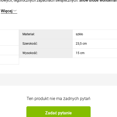
 nowych, tegorocznych zapachach świątecznych:
Snow Globe Wonderlan
bajkowego zimowego świata wirujących płatków śniegu, pachnącego nuta
Więcej
yśmienicie domowymi ciasteczkami miętowymi. Każda świeca pachnie do 
Materiał:
szkło
Szerokość:
23,5 cm
Wysokość:
15 cm
Ten produkt nie ma żadnych pytań
Zadać pytanie