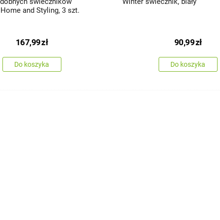
zdobnych świeczników
Winter świecznik, biały
Home and Styling, 3 szt.
167,99
zł
90,99
zł
Do koszyka
Do koszyka