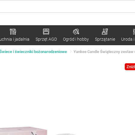
uchnia i jadalnia
Sprzęt AGD
Ogród i hobby
Sprzątanie
Uroda i
Świece i świeczniki bożonarodzeniowe
Yankee Candle Świąteczny zestaw 
Zniż