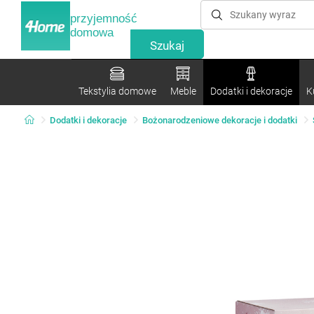
przyjemność
domowa
Tekstylia domowe
Meble
Dodatki i dekoracje
K
Dodatki i dekoracje
Bożonarodzeniowe dekoracje i dodatki