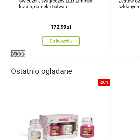
Świecznik świąteczny LED Zimowa
Zestaw o
kraina, domek i bałwan
szklanych 
172,99
zł
Do koszyka
Next
Ostatnio oglądane
-20%