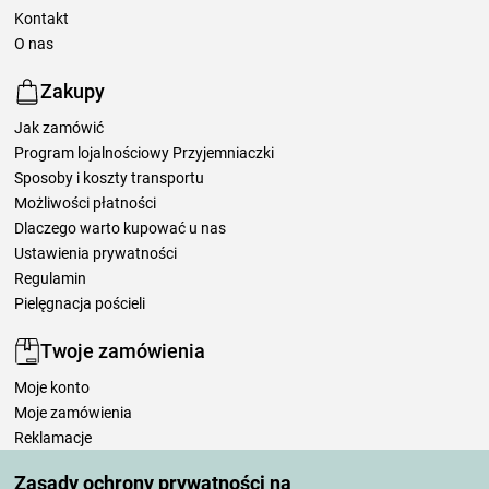
Kontakt
O nas
Zakupy
Jak zamówić
Program lojalnościowy Przyjemniaczki
Sposoby i koszty transportu
Możliwości płatności
Dlaczego warto kupować u nas
Ustawienia prywatności
Regulamin
Pielęgnacja pościeli
Twoje zamówienia
Moje konto
Moje zamówienia
Reklamacje
Odstąpienie od umowy
Zasady ochrony prywatności na
Zasady przetwarzania recenzji