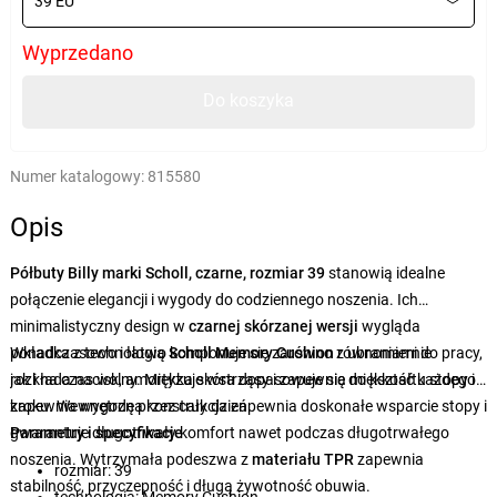
39 EU
Wyprzedano
Do koszyka
Numer katalogowy:
815580
Opis
Półbuty Billy marki Scholl, czarne, rozmiar 39
stanowią idealne
połączenie elegancji i wygody do codziennego noszenia. Ich
minimalistyczny design w
czarnej skórzanej wersji
wygląda
ponadczasowo i łatwo komponuje się zarówno z ubraniami do pracy,
Wkładka z technologią
Scholl Memory Cushion
równomiernie
jak i na czas wolny. Miękka skóra dopasowuje się do kształtu stopy i
rozkłada nacisk, amortyzuje wstrząsy i zapewnia miękkość każdego
zapewnia wygodę przez cały dzień.
kroku. Wewnętrzna konstrukcja zapewnia doskonałe wsparcie stopy i
gwarantuje długotrwały komfort nawet podczas długotrwałego
Parametry i specyfikacje
noszenia. Wytrzymała podeszwa z
materiału TPR
zapewnia
rozmiar: 39
stabilność, przyczepność i długą żywotność obuwia.
technologia: Memory Cushion