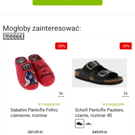
Mogłoby zainteresować:
Previous
%
-30%
-30%
5x
2x
w magazynie
w magazynie
Sabatini Pantofle Feltro
Scholl Pantofle Pauleen,
czerwone, rozmiar
czarne, rozmiar 40
251,99 zł
349,99 zł