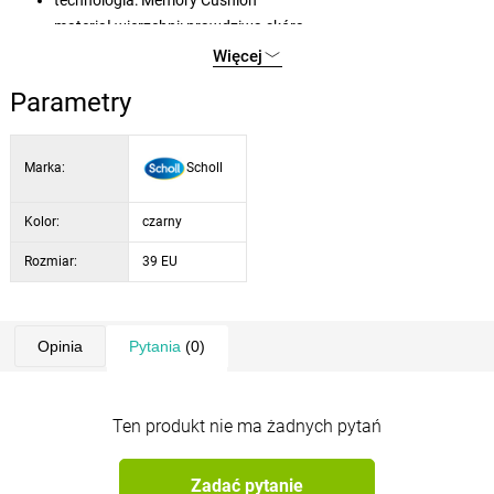
materiał wierzchni: prawdziwa skóra
materiał wewnętrzny: PU (podszewka syntetyczna)
Więcej
podeszwa: TPR (guma termoplastyczna)
Parametry
szerokość: G
Marka:
Scholl
Kolor:
czarny
Rozmiar:
39 EU
Opinia
Pytania
(0)
Ten produkt nie ma żadnych pytań
Zadać pytanie