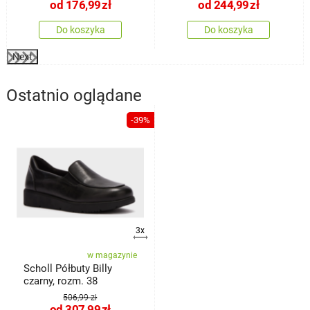
od
176,99
zł
od
244,99
zł
Do koszyka
Do koszyka
Next
Ostatnio oglądane
-39%
3x
w magazynie
Scholl Półbuty Billy
czarny, rozm. 38
506,99 zł
od
307,99
zł