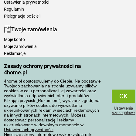
Ustawienia prywatności
Regulamin
Pielęgnacja pościeli
Twoje zamówienia
Moje konto
Moje zamówienia
Reklamacje
Odstąpienie od umowy
Zasady ochrony prywatności na
Zasady przetwarzania recenzji
4home.pl
4home.pl dostosowujemy do Ciebie. Na podstawie
Sposoby transportu
Twojego zachowania na stronie używamy plików
cookies w celu personalizacji jej zawartości oraz
OK
wyświetlania odpowiednich ofert i produktów.
Klikając przycisk „Rozumiem”, wyrażasz zgodę na
Metody płatności
używanie plików cookies do wyświetlania
Ustawienia
ukierunkowanych reklam w sieciach reklamowych
szczegółowe
na innych stronach internetowych. Możesz
dostosować personalizację i reklamy
ukierunkowane w dowolnym momencie w
Niezawodny sklep
Ustawieniach prywatności
Niniejsze strony internetowe wykorzystują pliki