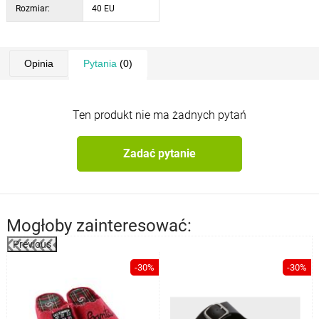
Rozmiar:
40 EU
Opinia
Pytania
(0)
Ten produkt nie ma żadnych pytań
Zadać pytanie
Mogłoby zainteresować:
Previous
%
-30%
-30%