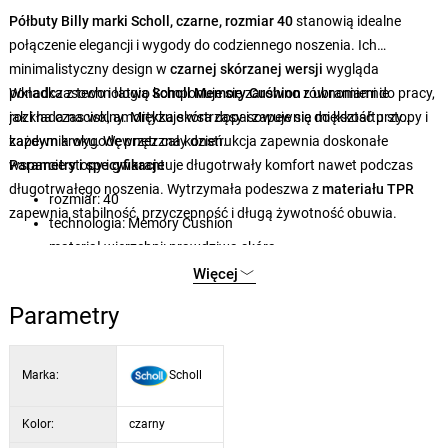
Półbuty Billy marki Scholl, czarne, rozmiar 40
stanowią idealne
połączenie elegancji i wygody do codziennego noszenia. Ich
minimalistyczny design w
czarnej skórzanej wersji
wygląda
ponadczasowo i łatwo komponuje się zarówno z ubraniami do pracy,
Wkładka z technologią
Scholl Memory Cushion
równomiernie
jak i na czas wolny. Miękka skóra dopasowuje się do kształtu stopy i
rozkłada nacisk, amortyzuje wstrząsy i zapewnia miękkość przy
zapewnia wygodę przez cały dzień.
każdym kroku. Wewnętrzna konstrukcja zapewnia doskonałe
wsparcie stopy i gwarantuje długotrwały komfort nawet podczas
Parametry i specyfikacje
długotrwałego noszenia. Wytrzymała podeszwa z
materiału TPR
rozmiar: 40
zapewnia stabilność, przyczepność i długą żywotność obuwia.
technologia: Memory Cushion
materiał wierzchni: prawdziwa skóra
materiał wewnętrzny: PU (podszewka syntetyczna)
Więcej
podeszwa: TPR (guma termoplastyczna)
Parametry
szerokość: G
Marka:
Scholl
Kolor:
czarny