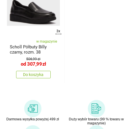
3x
w magazynie
Scholl Półbuty Billy
czarny, rozm. 38
506,99 zł
od
307,99
zł
Do koszyka
Darmowa wysyłka powyżej 499 zł
Duży wybór towaru (99 % towaru w
magazynie)