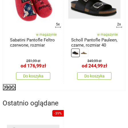
5x
2x
w magazynie
w magazynie
Sabatini Pantofle Feltro
Scholl Pantofle Pauleen,
czerwone, rozmiar
czarne, rozmiar 40
251,99 zł
349,99 zł
od
176,99
zł
od
244,99
zł
Do koszyka
Do koszyka
Next
Ostatnio oglądane
-39%