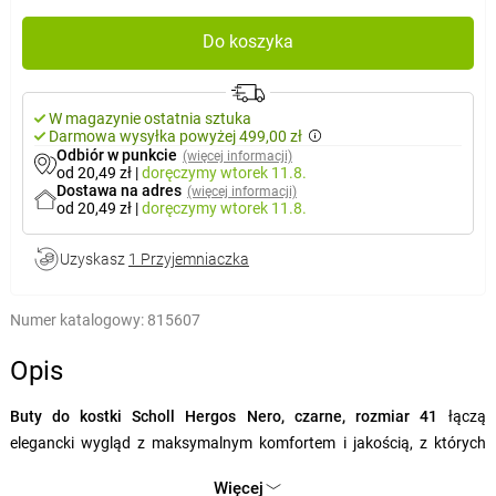
Do koszyka
W magazynie ostatnia sztuka
Darmowa wysyłka powyżej 499,00 zł
Odbiór w punkcie
(więcej informacji)
od 20,49 zł
|
doręczymy
wtorek 11.8.
Dostawa na adres
(więcej informacji)
od 20,49 zł
|
doręczymy
wtorek 11.8.
Uzyskasz
1 Przyjemniaczka
Numer katalogowy:
815607
Opis
Buty do kostki Scholl Hergos Nero, czarne, rozmiar 41
łączą
elegancki wygląd z maksymalnym komfortem i jakością, z których
słynie marka Scholl. Te stylowe buty kostkowe w
czarnym skórzanym
Więcej