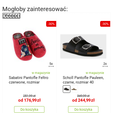
Mogłoby zainteresować:
Previous
%
-30%
-30%
5x
2x
w magazynie
w magazynie
Sabatini Pantofle Feltro
Scholl Pantofle Pauleen,
czerwone, rozmiar
czarne, rozmiar 40
251,99 zł
349,99 zł
od
176,99
zł
od
244,99
zł
Do koszyka
Do koszyka