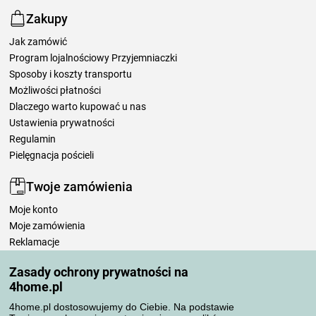
Zakupy
Jak zamówić
Program lojalnościowy Przyjemniaczki
Sposoby i koszty transportu
Możliwości płatności
Dlaczego warto kupować u nas
Ustawienia prywatności
Regulamin
Pielęgnacja pościeli
Twoje zamówienia
Moje konto
Moje zamówienia
Reklamacje
Odstąpienie od umowy
Zasady ochrony prywatności na
Zasady przetwarzania recenzji
4home.pl
4home.pl dostosowujemy do Ciebie. Na podstawie
Sposoby transportu