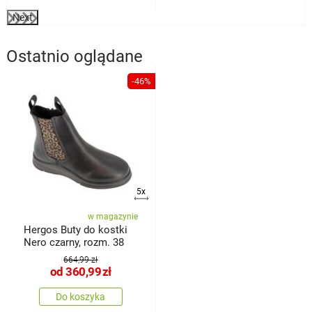
Next
Ostatnio oglądane
-46%
5x
w magazynie
Hergos Buty do kostki
Nero czarny, rozm. 38
664,99 zł
od
360,99
zł
Do koszyka