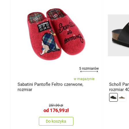
miary
5 rozmiarów
ie
w magazynie
Sabatini Pantofle Feltro czerwone,
Scholl Pan
rozmiar
rozmiar 4
251,99 zł
od
176,99
zł
Do koszyka