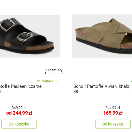
2 rozmiary
w magazynie
tofle Pauleen, czarne,
Scholl Pantofle Vivian, khaki,
0
38
349,99 zł
244,99 zł
od
244,99
zł
165,99
zł
Do koszyka
Do koszyka