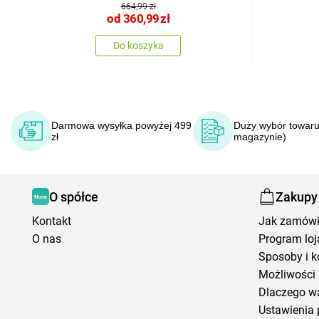
664,99 zł
od
360,99
zł
Do koszyka
Darmowa wysyłka powyżej 499
Duży wybór towaru
zł
magazynie)
O spółce
Zakupy
Kontakt
Jak zamów
O nas
Program loj
Sposoby i k
Możliwości 
Dlaczego w
Ustawienia 