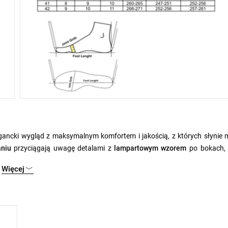
gancki wygląd z maksymalnym komfortem i jakością, z których słynie 
niu
przyciągają uwagę detalami z
lampartowym wzorem
po bokach, 
yczne pętelki i elastyczne wstawki umożliwiają łatwe zakładanie i id
Więcej
 i elegancki wygląd, a wewnętrzna wyściółka gwarantuje komfort term
godną wkładkę Scholl, która wspiera prawidłowe ułożenie stopy i zmni
wzorem zapewnia stabilność i pewny krok na różnych powierzchniach.