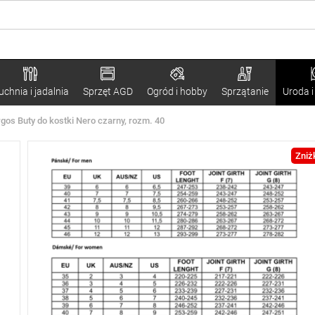
uchnia i jadalnia
Sprzęt AGD
Ogród i hobby
Sprzątanie
Uroda i
gos Buty do kostki Nero czarny, rozm. 40
Zniż