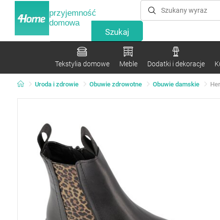
przyjemność
domowa
Tekstylia domowe
Meble
Dodatki i dekoracje
K
Uroda i zdrowie
Obuwie zdrowotne
Obuwie damskie
Her