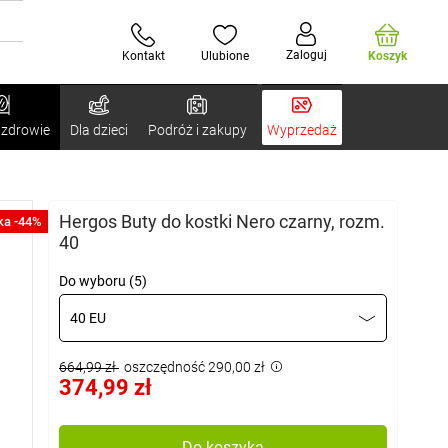
Zaloguj
Kontakt
Ulubione
Koszyk
 zdrowie
Dla dzieci
Podróż i zakupy
Wyprzedaż
Hergos Buty do kostki Nero czarny, rozm.
ka -44%
40
Do wyboru (5)
40 EU
664,99 zł
oszczędność 290,00 zł
374,99 zł
Do koszyka