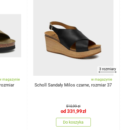
3 rozmiary
w magazynie
w magazynie
 rozmiar
Scholl Sandały Milos czarne, rozmiar 37
510,99 zł
od
331,99
zł
Do koszyka