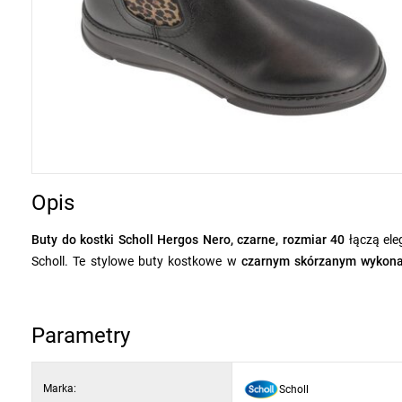
Opis
Buty do kostki Scholl Hergos Nero, czarne, rozmiar 40
łączą ele
Scholl. Te stylowe buty kostkowe w
czarnym skórzanym wykona
nadają obuwiu charakterystyczny i nowoczesny charakter. Prakt
dopasowanie do kształtu stopy.
Parametry
Cholewka z
prawdziwej skóry
zapewnia długą żywotność, miękkość
nawet podczas całodziennego noszenia. Buty są wyposażone w wy
Marka:
Scholl
zmęczenie podczas chodzenia. Elastyczna podeszwa z delikatnym 