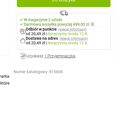
W magazynie 2 sztuki
Darmowa wysyłka powyżej 499,00 zł
Odbiór w punkcie
(więcej informacji)
od 20,49 zł
|
doręczymy
środa 12.8.
Dostawa na adres
(więcej informacji)
od 20,49 zł
|
doręczymy
środa 12.8.
Uzyskasz
1 Przyjemniaczka
Numer katalogowy:
815606
marka
które
ealne
iczny
ejsza