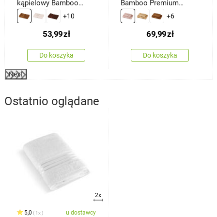
kąpielowy Bamboo
Bamboo Premium
Premium brązowy, 70 x
ręczników różowy, 70 x
+10
+6
140 cm
140 cm, 50 x 100 cm
53,99
zł
69,99
zł
Do koszyka
Do koszyka
Next
Ostatnio oglądane
2x
5,0
u dostawcy
1x