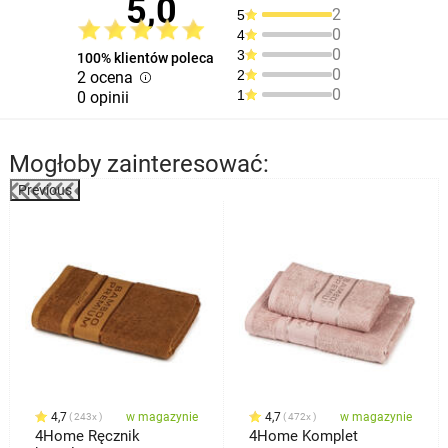
5,0
2
5
0
4
0
3
100% klientów poleca
0
2
2 ocena
0
1
0 opinii
Mogłoby zainteresować:
Previous
4,7
w magazynie
4,7
w magazynie
243x
472x
4Home Ręcznik
4Home Komplet