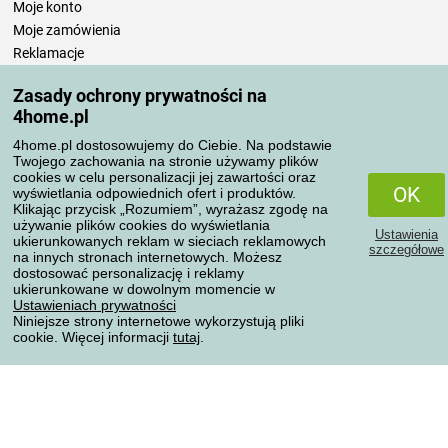
Moje konto
Moje zamówienia
Reklamacje
Odstąpienie od umowy
Zasady ochrony prywatności na
Zasady przetwarzania recenzji
4home.pl
4home.pl dostosowujemy do Ciebie. Na podstawie
Sposoby transportu
Twojego zachowania na stronie używamy plików
cookies w celu personalizacji jej zawartości oraz
OK
wyświetlania odpowiednich ofert i produktów.
Klikając przycisk „Rozumiem”, wyrażasz zgodę na
Metody płatności
używanie plików cookies do wyświetlania
Ustawienia
ukierunkowanych reklam w sieciach reklamowych
szczegółowe
na innych stronach internetowych. Możesz
dostosować personalizację i reklamy
ukierunkowane w dowolnym momencie w
Niezawodny sklep
Ustawieniach prywatności
Niniejsze strony internetowe wykorzystują pliki
cookie. Więcej informacji
tutaj
.
Ochrona danych osobowych