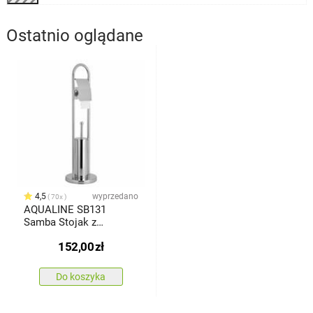
Ostatnio oglądane
4,5
wyprzedano
70x
AQUALINE SB131
Samba Stojak z
podstawą, szczotką WC
152,00
zł
i uchwytem do papieru
toaletowego, srebrny
Do koszyka