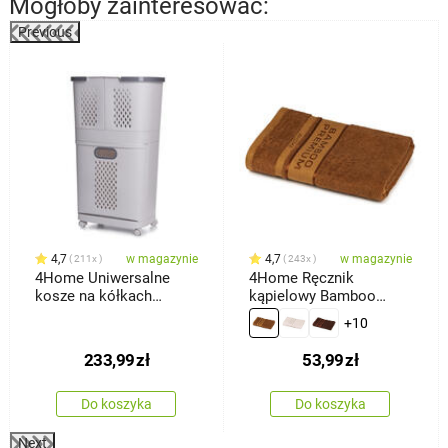
Mogłoby zainteresować:
Previous
%
4,7
w magazynie
4,7
w magazynie
211x
243x
4Home Uniwersalne
4Home Ręcznik
kosze na kółkach
kąpielowy Bamboo
HANDY, 2 półki
Premium brązowy, 70 x
+10
140 cm
233,99
zł
53,99
zł
Do koszyka
Do koszyka
Next