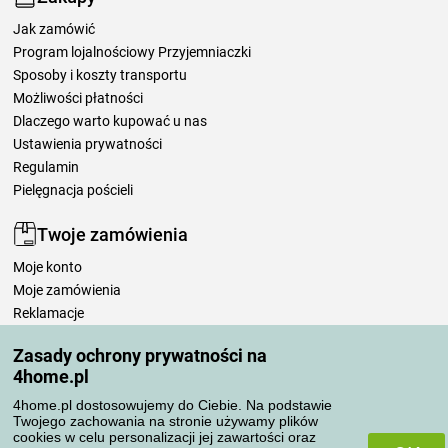
Jak zamówić
Program lojalnościowy Przyjemniaczki
Sposoby i koszty transportu
Możliwości płatności
Dlaczego warto kupować u nas
Ustawienia prywatności
Regulamin
Pielęgnacja pościeli
Twoje zamówienia
Moje konto
Moje zamówienia
Reklamacje
Odstąpienie od umowy
Zasady ochrony prywatności na
Zasady przetwarzania recenzji
4home.pl
4home.pl dostosowujemy do Ciebie. Na podstawie
Sposoby transportu
Twojego zachowania na stronie używamy plików
cookies w celu personalizacji jej zawartości oraz