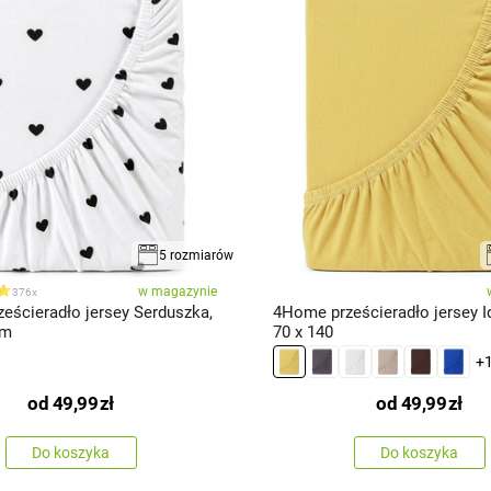
5 rozmiarów
w magazynie
376x
eścieradło jersey Serduszka,
4Home prześcieradło jersey Id
cm
70 x 140
+
od
49,99
zł
od
49,99
zł
Do koszyka
Do koszyka