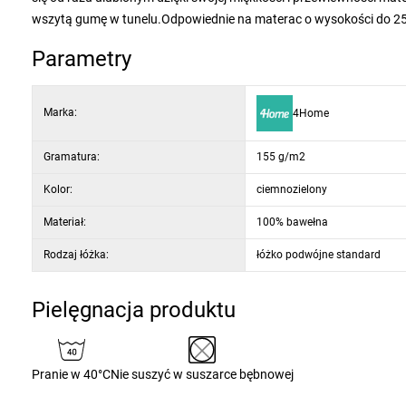
wszytą gumę w tunelu.Odpowiednie na materac o wysokości do 2
Parametry
Marka:
4Home
Gramatura:
155 g/m2
Kolor:
ciemnozielony
Materiał:
100% bawełna
Rodzaj łóżka:
łóżko podwójne standard
Pielęgnacja produktu
Pranie w 40°C
Nie suszyć w suszarce bębnowej