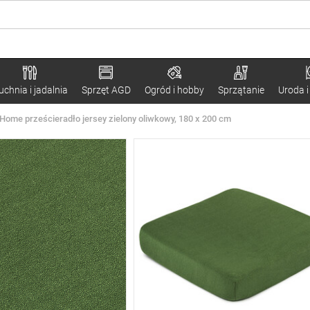
uchnia i jadalnia
Sprzęt AGD
Ogród i hobby
Sprzątanie
Uroda i
Home prześcieradło jersey zielony oliwkowy, 180 x 200 cm