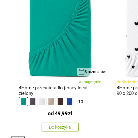
miary
8 rozmiarów
ie
w magazynie
4Home prześcieradło jersey Ideal
4Home prz
zielony
90 x 200 
+10
od
49,99
zł
Do koszyka