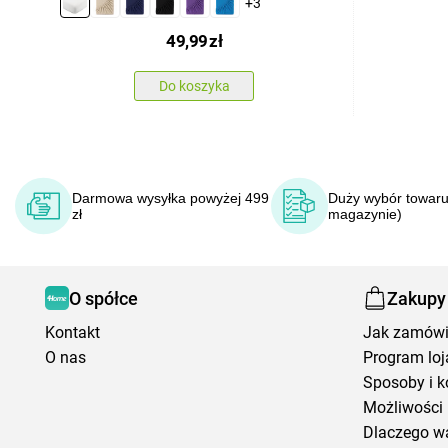
+3
49,99
zł
Do koszyka
Darmowa wysyłka powyżej 499
Duży wybór towaru
zł
magazynie)
O spółce
Zakupy
Kontakt
Jak zamów
O nas
Program loj
Sposoby i k
Możliwości 
Dlaczego w