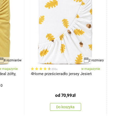
8 rozmiarów
2 rozmiary
w magazynie
w magazynie
202x
eal żółty,
4Home prześcieradło jersey Jesień
4
c
10
od
70,99
zł
Do koszyka