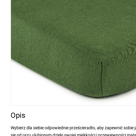
Opis
Wybierz dla siebie odpowiednie prześcieradło, aby zapewnić sobie 
się od razu ulubionym dzięki swojej miękkości i przewiewności mate