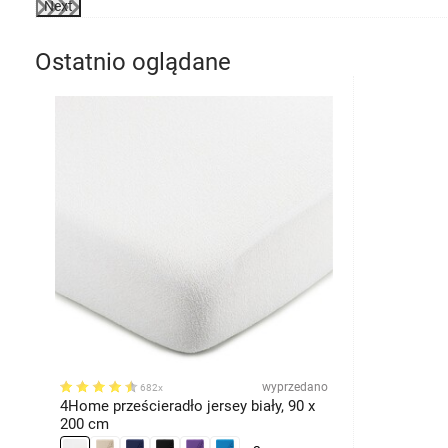
Next
Ostatnio oglądane
wyprzedano
682x
4Home prześcieradło jersey biały, 90 x
200 cm