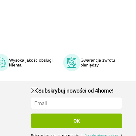
Wysoka jakość obsługi
Gwarancja zwrotu
klienta
pieniędzy
Subskrybuj nowości od 4home!
Rejestrując się, zgadzasz się z
Regulaminem sklepu
i