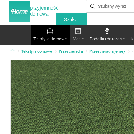
przyjemność
domowa
Tekstylia domowe
Meble
Dodatki i dekoracje
K
Tekstylia domowe
Prześcieradła
Prześcieradła jersey
4