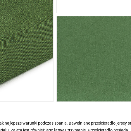
jak najlepsze warunki podczas spania. Bawełniane prześcieradło jersey s
riału. Zaletą jest również jego łatwe utrzymanie. Prześcieradło posiada