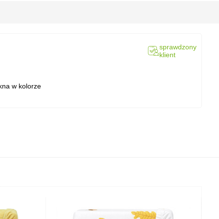
sprawdzony
klient
ękna w kolorze