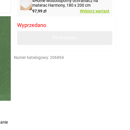
4Home Wodoodporny ochraniacz na
materac Harmony, 180 x 200 cm
97,99 zł
Wybierz wariant
Wyprzedano
Do koszyka
Numer katalogowy:
206894
tanie