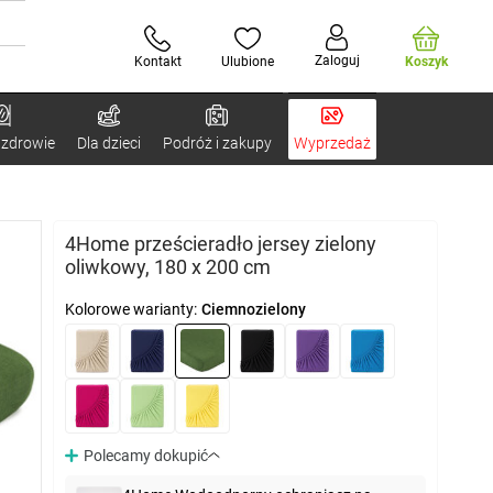
Zaloguj
Kontakt
Ulubione
Koszyk
 zdrowie
Dla dzieci
Podróż i zakupy
Wyprzedaż
4Home prześcieradło jersey zielony
oliwkowy, 180 x 200 cm
Kolorowe warianty:
Ciemnozielony
Polecamy dokupić