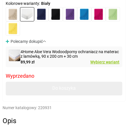
Kolorowe warianty:
Biały
Polecamy dokupić
4Home Aloe Vera Wodoodporny ochraniacz na materac
z lamówką, 90 x 200 cm + 30 cm
89,99 zł
Wybierz wariant
Wyprzedano
Do koszyka
Numer katalogowy:
220931
Opis