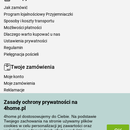
Jak zamówić
Program lojalnościowy Przyjemniaczki
Sposoby i koszty transportu
Możliwości płatności
Dlaczego warto kupować u nas
Ustawienia prywatności
Regulamin
Pielęgnacja pościeli
Twoje zamówienia
Moje konto
Moje zamówienia
Reklamacje
Odstąpienie od umowy
Zasady ochrony prywatności na
Zasady przetwarzania recenzji
4home.pl
4home.pl dostosowujemy do Ciebie. Na podstawie
Sposoby transportu
Twojego zachowania na stronie używamy plików
cookies w celu personalizacji jej zawartości oraz