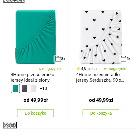
%
8x
5x
w magazynie
4,8
w magazynie
376x
4Home prześcieradło
4Home prześcieradło
jersey Ideal zielony
jersey Serduszka, 90 x
200 cm
+13
od
49,99
zł
od
49,99
zł
Do koszyka
Do koszyka
Next