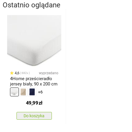
Ostatnio oglądane
4,6
wyprzedano
682x
4Home prześcieradło
jersey biały, 90 x 200 cm
+6
49,99
zł
Do koszyka