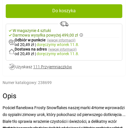
Do koszyka
W magazynie 4 sztuki
Darmowa wysyłka powyżej 499,00 zł
Odbiór w punkcie
(więcej informacji)
od 20,49 zł
|
doręczymy
wtorek 11.8.
Dostawa na adres
(więcej informacji)
od 20,49 zł
|
doręczymy
wtorek 11.8.
Uzyskasz
111 Przyjemniaczków
Numer katalogowy:
238699
Opis
Pościel flanelowa Frosty Snowflakes naszej marki 4Home wprowadzi
do sypialni zimowy urok, który pokochasz od pierwszego dotknięcia.
Białe tło sprawia wrażenie czystości i świeżości, a delikatny wzór