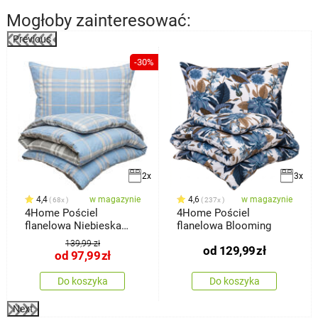
Mogłoby zainteresować:
Previous
%
-30%
2x
3x
4,4
w magazynie
4,6
w magazynie
68x
237x
4Home Pościel
4Home Pościel
flanelowa Niebieska
flanelowa Blooming
kratka
139,99 zł
od
129,99
zł
od
97,99
zł
Do koszyka
Do koszyka
Next