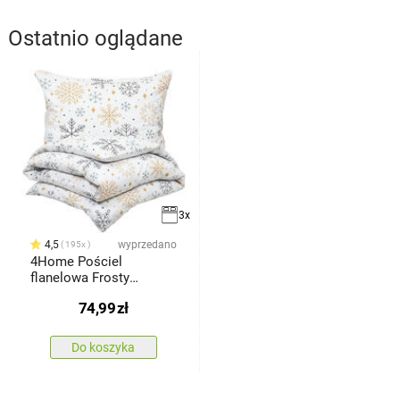
Ostatnio oglądane
3x
4,5
wyprzedano
195x
4Home Pościel
flanelowa Frosty
snowflakes, 140 x 200
74,99
zł
cm, 70 x 90 cm
Do koszyka