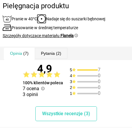
Pielęgnacja produktu
Pranie w 40°C
Nadaje się do suszarki bębnowej
Prasowanie w średniej temperaturze
Szczegóły dotyczące materiału
Flanela
Opinia
(7)
Pytania
(2)
4,9
7
5
0
4
0
3
100% klientów poleca
0
2
7 ocena
0
1
3 opinii
Wszystkie recenzje (3)