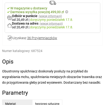
W magazynie u dostawcy
Darmowa wysyłka powyżej 499,00 zł
Odbiór w punkcie
(więcej informacji)
od 20,49 zł
|
doręczymy
poniedziałek 17.8.
Dostawa na adres
(więcej informacji)
od 20,49 zł
|
doręczymy
poniedziałek 17.8.
Uzyskasz
36 Przyjemniaczków
Numer katalogowy:
687524
Opis
Obustronny spulchniacz doskonały posłuży na przykład do
wygrabiania mchu, spulchniania mniejszych obszarów trawnika oraz
do przygotowania gleby przed wysiewem. Dostarczany bez nasadki.
Parametry
Materiał:
tworzywo sztuczne