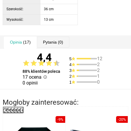
Szerokość:
36 cm
Wysokość:
13 cm
Opinia
(17)
Pytania
(0)
4,4
12
5
2
4
2
3
88% klientów poleca
1
2
17 ocena
0
1
0 opinii
Mogłoby zainteresować:
Previous
%
-9%
-20%