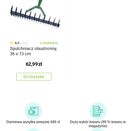
4,4
u dostawcy
17x
Spulchniacz obustronny,
36 x 13 cm
62,99
zł
Do koszyka
Darmowa wysyłka powyżej 499 zł
Duży wybór towaru (99 % towaru w
magazynie)