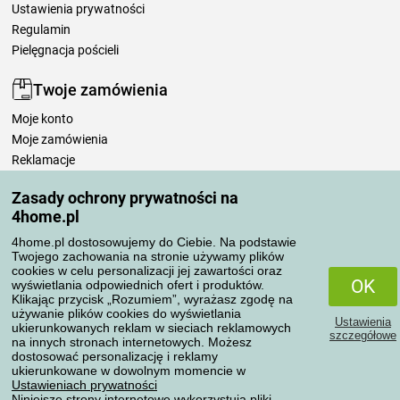
Ustawienia prywatności
Regulamin
Pielęgnacja pościeli
Twoje zamówienia
Moje konto
Moje zamówienia
Reklamacje
Odstąpienie od umowy
Zasady ochrony prywatności na
Zasady przetwarzania recenzji
4home.pl
4home.pl dostosowujemy do Ciebie. Na podstawie
Sposoby transportu
Twojego zachowania na stronie używamy plików
cookies w celu personalizacji jej zawartości oraz
OK
wyświetlania odpowiednich ofert i produktów.
Klikając przycisk „Rozumiem”, wyrażasz zgodę na
Metody płatności
używanie plików cookies do wyświetlania
Ustawienia
ukierunkowanych reklam w sieciach reklamowych
szczegółowe
na innych stronach internetowych. Możesz
dostosować personalizację i reklamy
ukierunkowane w dowolnym momencie w
Niezawodny sklep
Ustawieniach prywatności
Niniejsze strony internetowe wykorzystują pliki