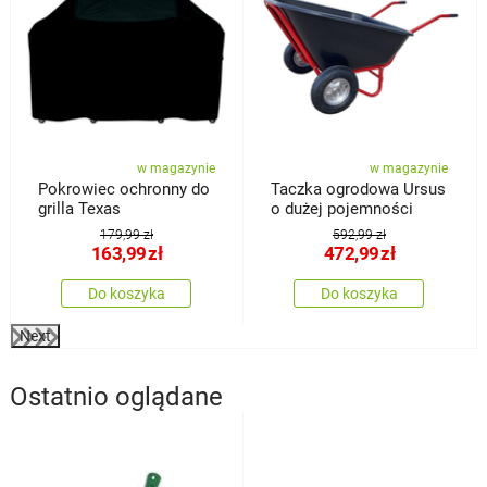
w magazynie
w magazynie
Pokrowiec ochronny do
Taczka ogrodowa Ursus
grilla Texas
o dużej pojemności
179,99 zł
592,99 zł
163,99
zł
472,99
zł
Do koszyka
Do koszyka
Next
Ostatnio oglądane