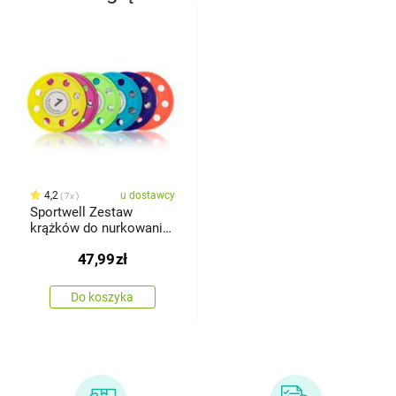
4,2
u dostawcy
7x
Sportwell Zestaw
krążków do nurkowania,
6 szt.
47,99
zł
Do koszyka