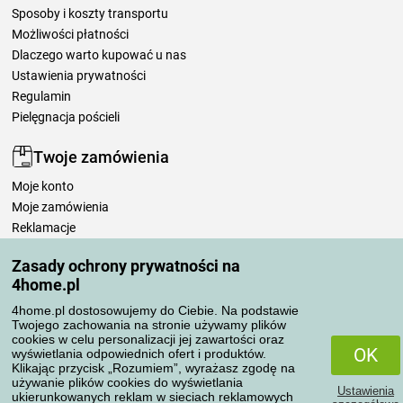
Sposoby i koszty transportu
Możliwości płatności
Dlaczego warto kupować u nas
Ustawienia prywatności
Regulamin
Pielęgnacja pościeli
Twoje zamówienia
Moje konto
Moje zamówienia
Reklamacje
Odstąpienie od umowy
Zasady ochrony prywatności na
Zasady przetwarzania recenzji
4home.pl
4home.pl dostosowujemy do Ciebie. Na podstawie
Sposoby transportu
Twojego zachowania na stronie używamy plików
cookies w celu personalizacji jej zawartości oraz
OK
wyświetlania odpowiednich ofert i produktów.
Klikając przycisk „Rozumiem”, wyrażasz zgodę na
Metody płatności
używanie plików cookies do wyświetlania
Ustawienia
ukierunkowanych reklam w sieciach reklamowych