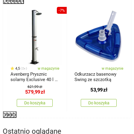
Previous
%
-7%
4,5
w magazynie
w magazynie
2x
Avenberg Prysznic
Odkurzacz basenowy
solarny Exclusive 40 l +
Swing ze szczotką
prysznic nożny, wys. 214
621,99 zł
53,99
zł
cm
579,99
zł
Do koszyka
Do koszyka
Next
Ostatnio oglądane