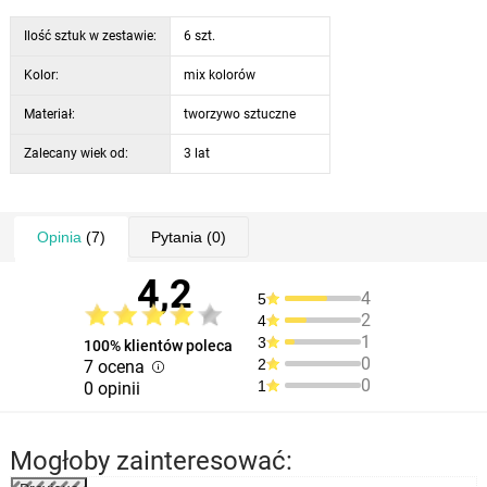
Ilość sztuk w zestawie:
6 szt.
Kolor:
mix kolorów
Materiał:
tworzywo sztuczne
Zalecany wiek od:
3 lat
Opinia
(7)
Pytania
(0)
4,2
4
5
2
4
1
3
100% klientów poleca
0
2
7 ocena
0
1
0 opinii
Mogłoby zainteresować: