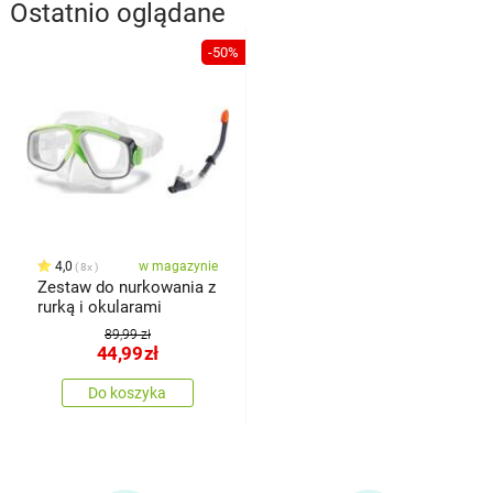
Ostatnio oglądane
-50%
4,0
w magazynie
8x
Zestaw do nurkowania z
rurką i okularami
89,99 zł
44,99
zł
Do koszyka