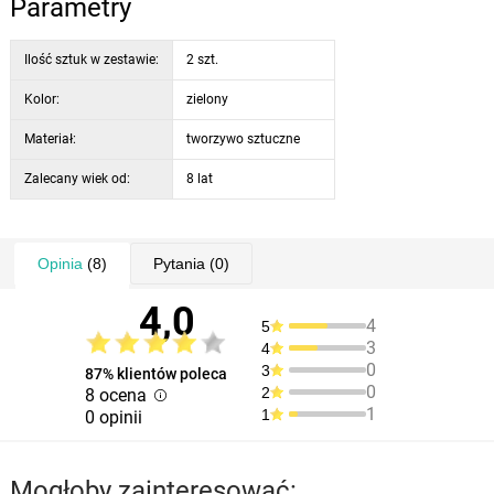
Parametry
powłoką chroniącą przed promieniowaniem UV i miękką gumową
ramkę.
Ilość sztuk w zestawie:
2 szt.
Rurka ze średnim ustnikiem ma zapięcie do mocowania do okularów i
Kolor:
zielony
klapkę zapobiegającą przedostawaniu się wody.
Materiał:
tworzywo sztuczne
Zalecany wiek od:
8 lat
Opinia
(8)
Pytania
(0)
4,0
4
5
3
4
0
3
87% klientów poleca
0
2
8 ocena
1
1
0 opinii
Mogłoby zainteresować: