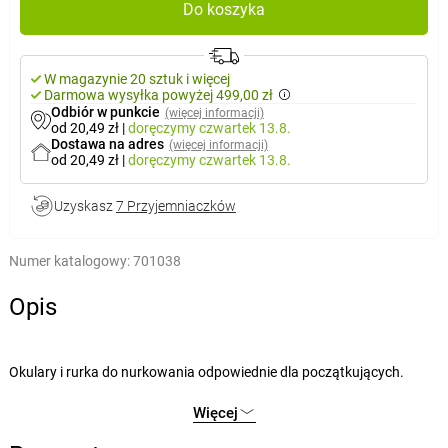
Do koszyka
W magazynie 20 sztuk i więcej
Darmowa wysyłka powyżej 499,00 zł
Odbiór w punkcie
(więcej informacji)
od 20,49 zł
|
doręczymy
czwartek 13.8.
Dostawa na adres
(więcej informacji)
od 20,49 zł
|
doręczymy
czwartek 13.8.
Uzyskasz
7 Przyjemniaczków
Numer katalogowy:
701038
Opis
Okulary i rurka do nurkowania odpowiednie dla początkujących.
Zestaw jest idealny do obserwacji pod wodą. Zawiera maskę Surf
Więcej
Rider i rurkę Easy-Flow.
Maska z poliwęglanowymi szkłami ma bezpieczne soczewki z