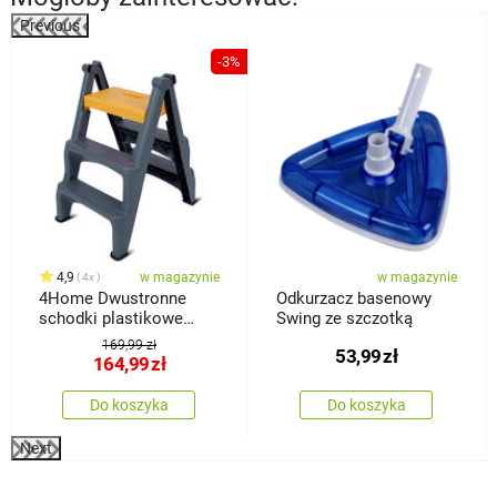
Previous
%
-3%
4,9
w magazynie
w magazynie
4x
4Home Dwustronne
Odkurzacz basenowy
schodki plastikowe
Swing ze szczotką
Dual, 3 stopnie
169,99 zł
53,99
zł
164,99
zł
Do koszyka
Do koszyka
Next