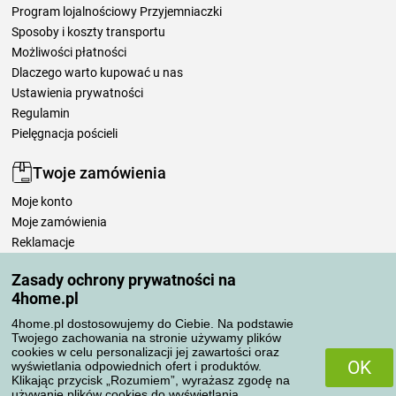
Program lojalnościowy Przyjemniaczki
Sposoby i koszty transportu
Możliwości płatności
Dlaczego warto kupować u nas
Ustawienia prywatności
Regulamin
Pielęgnacja pościeli
Twoje zamówienia
Moje konto
Moje zamówienia
Reklamacje
Odstąpienie od umowy
Zasady ochrony prywatności na
Zasady przetwarzania recenzji
4home.pl
4home.pl dostosowujemy do Ciebie. Na podstawie
Sposoby transportu
Twojego zachowania na stronie używamy plików
cookies w celu personalizacji jej zawartości oraz
OK
wyświetlania odpowiednich ofert i produktów.
Klikając przycisk „Rozumiem”, wyrażasz zgodę na
Metody płatności
używanie plików cookies do wyświetlania