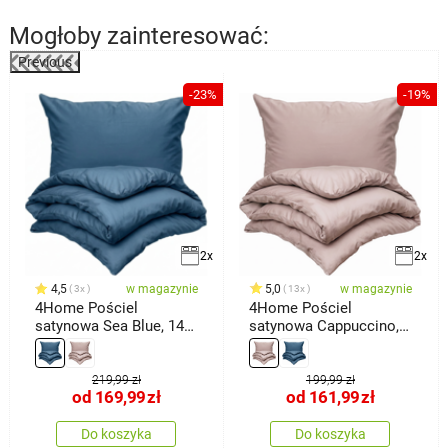
Mogłoby zainteresować:
Previous
-23%
-19%
2x
2x
4,5
w magazynie
5,0
w magazynie
3x
13x
4Home Pościel
4Home Pościel
satynowa Sea Blue, 140
satynowa Cappuccino,
x 220 cm, 70
140 x 200 cm,
219,99 zł
199,99 zł
od
169,99
zł
od
161,99
zł
Do koszyka
Do koszyka