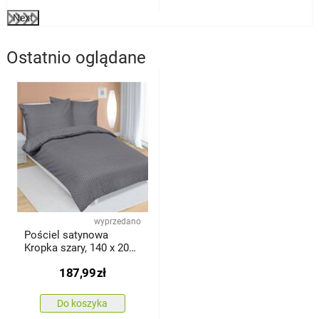
Next
Ostatnio oglądane
wyprzedano
Pościel satynowa
Kropka szary, 140 x 200
cm, 70 x 90 cm
187,99
zł
Do koszyka