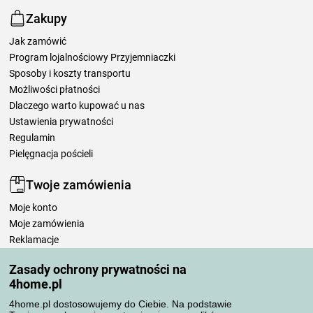
Zakupy
Jak zamówić
Program lojalnościowy Przyjemniaczki
Sposoby i koszty transportu
Możliwości płatności
Dlaczego warto kupować u nas
Ustawienia prywatności
Regulamin
Pielęgnacja pościeli
Twoje zamówienia
Moje konto
Moje zamówienia
Reklamacje
Odstąpienie od umowy
Zasady ochrony prywatności na
Zasady przetwarzania recenzji
4home.pl
4home.pl dostosowujemy do Ciebie. Na podstawie
Sposoby transportu