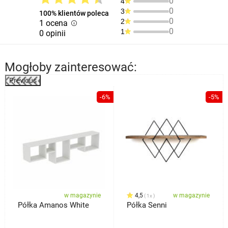
0
4
0
3
100% klientów poleca
0
2
1 ocena
0
1
0 opinii
Mogłoby zainteresować:
Previous
%
-6%
-5%
w magazynie
4,5
w magazynie
1x
Półka Amanos White
Półka Senni