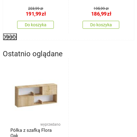
203,99 zł
195,99 zł
191,99
zł
186,99
zł
Do koszyka
Do koszyka
Next
Ostatnio oglądane
wyprzedano
Półka z szafką Flora
Oak