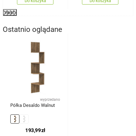
Do koszyka
Do koszyka
Next
Ostatnio oglądane
wyprzedano
Półka Desaldo Walnut
193,99
zł