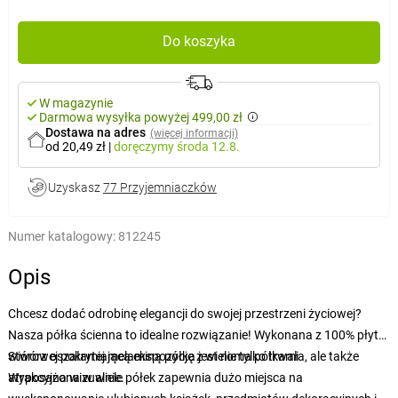
Do koszyka
W magazynie
Darmowa wysyłka powyżej 499,00 zł
Dostawa na adres
(więcej informacji)
od 20,49 zł
|
doręczymy
środa 12.8.
Uzyskasz
77 Przyjemniaczków
Numer katalogowy:
812245
Opis
Chcesz dodać odrobinę elegancji do swojej przestrzeni życiowej?
Nasza półka ścienna to idealne rozwiązanie! Wykonana z 100% płyty
wiórowej pokrytej melaminą półka jest nie tylko trwała, ale także
Stwórz oszałamiającą ekspozycję z wieloma półkami
atrakcyjna wizualnie.
Wyposażona w wiele półek zapewnia dużo miejsca na