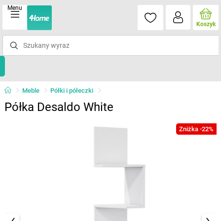
Menu
Koszyk
Meble
Półki i półeczki
Półka Desaldo White
Zniżka -22%