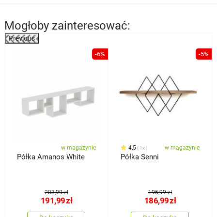
Mogłoby zainteresować:
Previous
%
-6%
-5%
w magazynie
4,5
w magazynie
1x
Półka Amanos White
Półka Senni
203,99 zł
195,99 zł
191,99
zł
186,99
zł