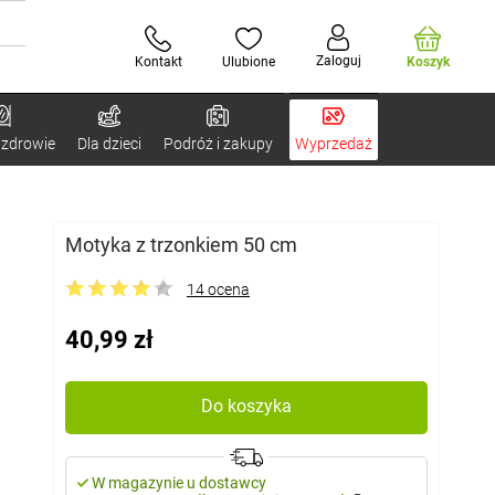
Zaloguj
Kontakt
Ulubione
Koszyk
 zdrowie
Dla dzieci
Podróż i zakupy
Wyprzedaż
Motyka z trzonkiem 50 cm
14 ocena
40,99 zł
Do koszyka
W magazynie u dostawcy