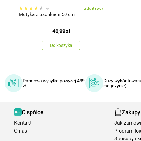
u dostawcy
14x
Motyka z trzonkiem 50 cm
40,99
zł
Do koszyka
Darmowa wysyłka powyżej 499
Duży wybór towaru
zł
magazynie)
O spółce
Zakupy
Kontakt
Jak zamów
O nas
Program loj
Sposoby i k