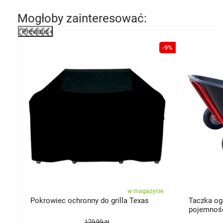
Mogłoby zainteresować:
Previous
-35%
-9%
ie
w magazynie
Pokrowiec ochronny do grilla Texas
Taczka og
pojemnoś
179,99 zł