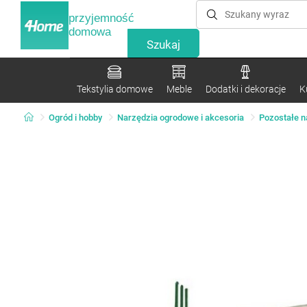
przyjemność
domowa
Tekstylia domowe
Meble
Dodatki i dekoracje
K
Ogród i hobby
Narzędzia ogrodowe i akcesoria
Pozostałe n