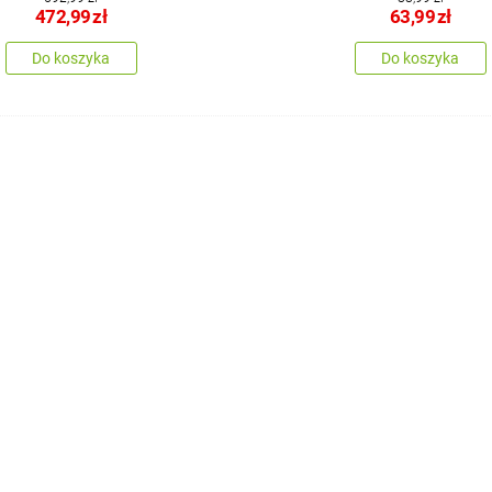
472,99
zł
63,99
zł
Do koszyka
Do koszyka