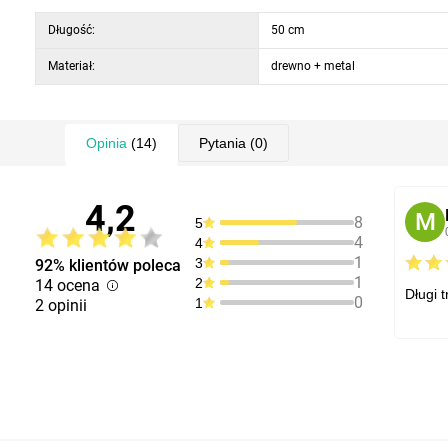
Długość:
50 cm
Materiał:
drewno + metal
Opinia
(14)
Pytania
(0)
4,2
M
8
5
4
4
1
3
92% klientów poleca
1
2
14 ocena
Długi 
0
1
2 opinii