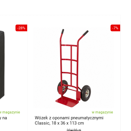
-28%
-7%
w magazynie
w magazynie
y na
Wózek z oponami pneumatycznymi
P
Classic, 18 x 36 x 113 cm
R
204,99 zł