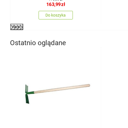
163,99
zł
Do koszyka
Next
Ostatnio oglądane