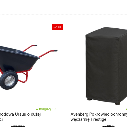
-20%
w magazynie
rodowa Ursus o dużej
Avenberg Pokrowiec ochronn
ci
wędzarnię Prestige
592,99 zł
88,99 zł