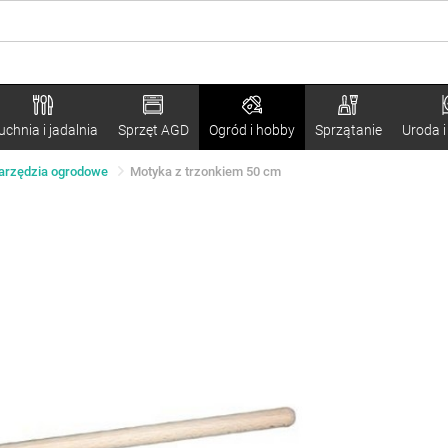
uchnia i jadalnia
Sprzęt AGD
Ogród i hobby
Sprzątanie
Uroda i
arzędzia ogrodowe
Motyka z trzonkiem 50 cm