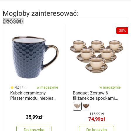
Mogłoby zainteresować:
Previous
-35%
4,6
w magazynie
w magazynie
7x
Kubek ceramiczny
Banquet Zestaw 6
Plaster miodu, niebieski,
filiżanek ze spodkami
250 ml
Palas 90 ml, kremowy
115,99 zł
35,99
zł
74,99
zł
Do koszyka
Do koszyka