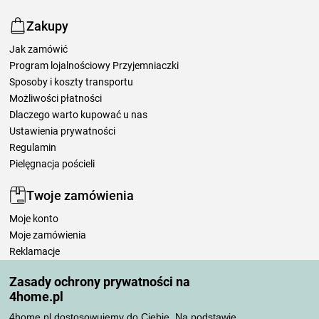
Zakupy
Jak zamówić
Program lojalnościowy Przyjemniaczki
Sposoby i koszty transportu
Możliwości płatności
Dlaczego warto kupować u nas
Ustawienia prywatności
Regulamin
Pielęgnacja pościeli
Twoje zamówienia
Moje konto
Moje zamówienia
Reklamacje
Odstąpienie od umowy
Zasady ochrony prywatności na
Zasady przetwarzania recenzji
4home.pl
4home.pl dostosowujemy do Ciebie. Na podstawie