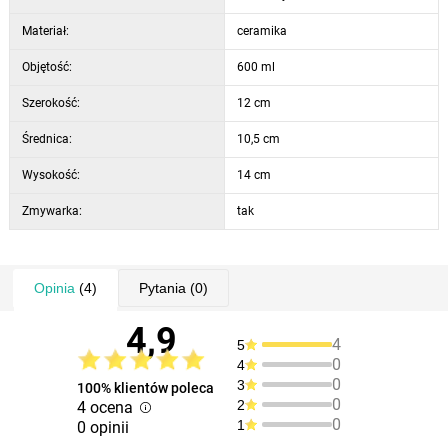
Materiał:
ceramika
Objętość:
600 ml
Szerokość:
12 cm
Średnica:
10,5 cm
Wysokość:
14 cm
Zmywarka:
tak
Opinia
(4)
Pytania
(0)
4,9
4
5
0
4
0
3
100% klientów poleca
0
2
4 ocena
0
1
0 opinii