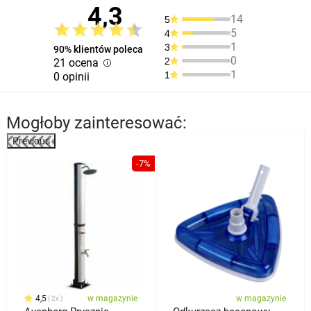
4,3
14
5
5
4
1
3
90% klientów poleca
0
2
21 ocena
1
1
0 opinii
Mogłoby zainteresować:
Previous
%
-7%
4,5
w magazynie
w magazynie
2x