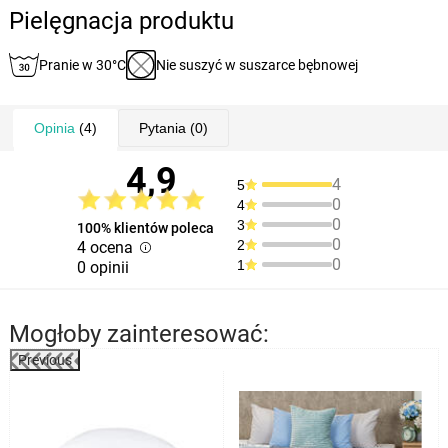
Pielęgnacja produktu
Pranie w 30°C
Nie suszyć w suszarce bębnowej
Opinia
(4)
Pytania
(0)
4,9
4
5
0
4
0
3
100% klientów poleca
0
2
4 ocena
0
1
0 opinii
Mogłoby zainteresować:
Previous
%