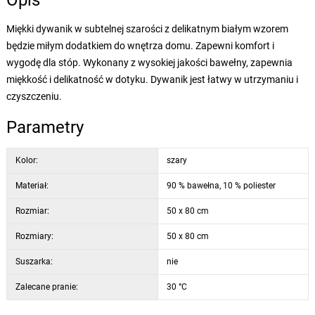
Opis
Miękki dywanik w subtelnej szarości z delikatnym białym wzorem
będzie miłym dodatkiem do wnętrza domu. Zapewni komfort i
wygodę dla stóp. Wykonany z wysokiej jakości bawełny, zapewnia
miękkość i delikatność w dotyku. Dywanik jest łatwy w utrzymaniu i
czyszczeniu.
Parametry
Kolor:
szary
Materiał:
90 % bawełna, 10 % poliester
Rozmiar:
50 x 80 cm
Rozmiary:
50 x 80 cm
Suszarka:
nie
Zalecane pranie:
30 °C