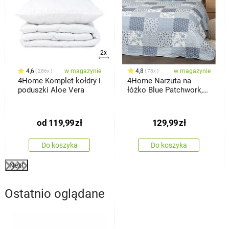
2x
4,6
w magazynie
4,8
w magazynie
286x
78x
4Home Komplet kołdry i
4Home Narzuta na
poduszki Aloe Vera
łóżko Blue Patchwork,
220 x 240 cm
od
119,99
zł
129,99
zł
Do koszyka
Do koszyka
Next
Ostatnio oglądane