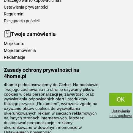
Dlaczego warto kupować u nas
Ustawienia prywatności
Regulamin
Pielęgnacja pościeli
Twoje zamówienia
Moje konto
Moje zamówienia
Reklamacje
Odstąpienie od umowy
Zasady ochrony prywatności na
Zasady przetwarzania recenzji
4home.pl
4home.pl dostosowujemy do Ciebie. Na podstawie
Sposoby transportu
Twojego zachowania na stronie używamy plików
cookies w celu personalizacji jej zawartości oraz
OK
wyświetlania odpowiednich ofert i produktów.
Klikając przycisk „Rozumiem”, wyrażasz zgodę na
Metody płatności
używanie plików cookies do wyświetlania
Ustawienia
ukierunkowanych reklam w sieciach reklamowych
szczegółowe
na innych stronach internetowych. Możesz
dostosować personalizację i reklamy
ukierunkowane w dowolnym momencie w
Niezawodny sklep
Ustawieniach prywatności