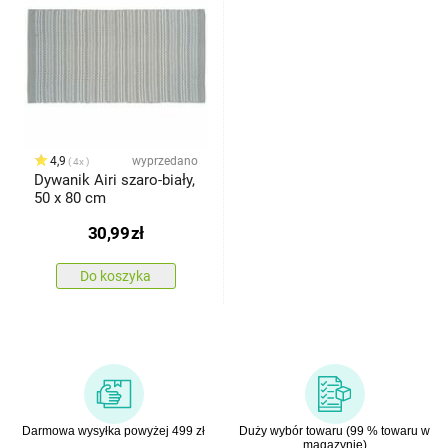
4,9
wyprzedano
4x
Dywanik Airi szaro-biały,
50 x 80 cm
30,99
zł
Do koszyka
Darmowa wysyłka powyżej 499 zł
Duży wybór towaru (99 % towaru w
magazynie)