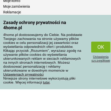
Moje konto
Moje zamówienia
Reklamacje
Odstąpienie od umowy
Zasady ochrony prywatności na
Zasady przetwarzania recenzji
4home.pl
4home.pl dostosowujemy do Ciebie. Na podstawie
Sposoby transportu
Twojego zachowania na stronie używamy plików
cookies w celu personalizacji jej zawartości oraz
OK
wyświetlania odpowiednich ofert i produktów.
Klikając przycisk „Rozumiem”, wyrażasz zgodę na
Metody płatności
używanie plików cookies do wyświetlania
Ustawienia
ukierunkowanych reklam w sieciach reklamowych
szczegółowe
na innych stronach internetowych. Możesz
dostosować personalizację i reklamy
ukierunkowane w dowolnym momencie w
Niezawodny sklep
Ustawieniach prywatności
Niniejsze strony internetowe wykorzystują pliki
cookie. Więcej informacji
tutaj
.
Ochrona danych osobowych