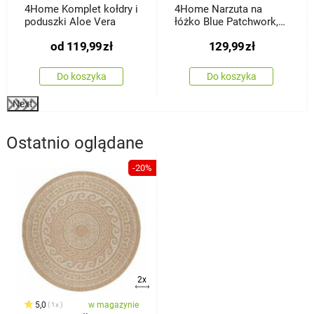
4Home Komplet kołdry i
4Home Narzuta na
poduszki Aloe Vera
łóżko Blue Patchwork,
220 x 240 cm
od
119,99
zł
129,99
zł
Do koszyka
Do koszyka
Next
Ostatnio oglądane
-20%
2x
5,0
w magazynie
1x