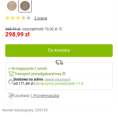
2 ocena
368,99 zł
oszczędność 70,00 zł
298,99 zł
Do koszyka
W magazynie 2 sztuki
Transport ponadgabarytowy
Dostawa na adres
(więcej informacji)
od 171,49 zł
|
doręczymy
poniedziałek 17.8.
Uzyskasz
1 Przyjemniaczka
Numer katalogowy:
239155