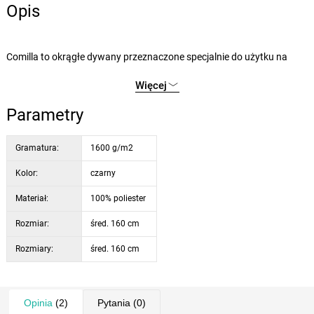
Opis
Comilla to okrągłe dywany przeznaczone specjalnie do użytku na
zewnątrz. Znajdują zastosowanie na tarasach, w ogrodach
Więcej
zimowych, na werandach lub w strefach wejściowych. W domkach
wiejskich będą wszędzie wyglądać dobrze, także w pomieszczeniach.
Parametry
Runo pętelkowe jest łatwe w utrzymaniu. Naturalne kolory są
ponadczasowe, ciepłe i łatwe do łączenia i dopasowywania.
Gramatura:
1600 g/m2
Wysokość runa: niska, 3 mm. Obrzeże: tak.
Kolor:
czarny
Materiał:
100% poliester
Rozmiar:
śred. 160 cm
Rozmiary:
śred. 160 cm
Opinia
(2)
Pytania
(0)