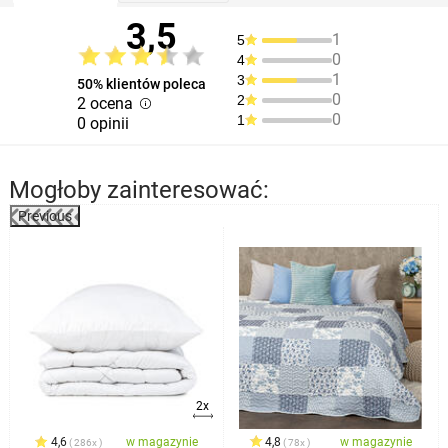
3,5
1
5
0
4
1
3
50% klientów poleca
0
2
2 ocena
0
1
0 opinii
Mogłoby zainteresować:
Previous
%
2x
4,6
w magazynie
4,8
w magazynie
286x
78x