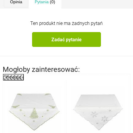
Opinia
Pytania
(0)
Ten produkt nie ma żadnych pytań
Zadać pytanie
Mogłoby zainteresować:
Previous
%