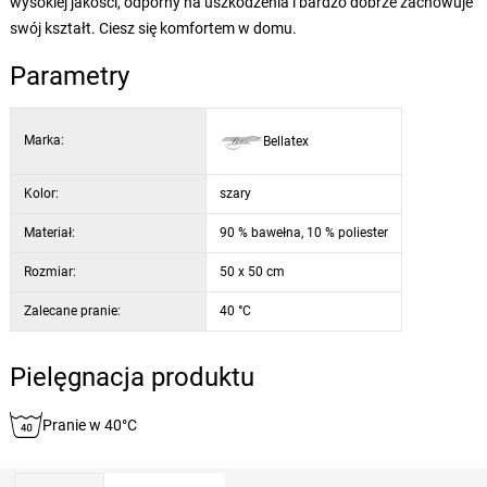
wysokiej jakości, odporny na uszkodzenia i bardzo dobrze zachowuje
swój kształt. Ciesz się komfortem w domu.
Parametry
Marka:
Bellatex
Kolor:
szary
Materiał:
90 % bawełna, 10 % poliester
Rozmiar:
50 x 50 cm
Zalecane pranie:
40 °C
Pielęgnacja produktu
Pranie w 40°C