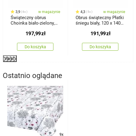
3,9
w magazynie
4,3
w magazynie
6x
5x
Świąteczny obrus
Obrus świąteczny Płatki
Choinka biało-zielony,
śniegu biały, 120 x 140
120 x 140 cm
cm
197,99
zł
191,99
zł
Do koszyka
Do koszyka
Next
Ostatnio oglądane
9x