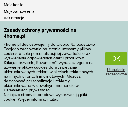
Moje konto
Moje zamówienia
Reklamacje
Odstąpienie od umowy
Zasady ochrony prywatności na
Zasady przetwarzania recenzji
4home.pl
4home.pl dostosowujemy do Ciebie. Na podstawie
Sposoby transportu
Twojego zachowania na stronie używamy plików
cookies w celu personalizacji jej zawartości oraz
OK
wyświetlania odpowiednich ofert i produktów.
Klikając przycisk „Rozumiem”, wyrażasz zgodę na
Metody płatności
używanie plików cookies do wyświetlania
Ustawienia
ukierunkowanych reklam w sieciach reklamowych
szczegółowe
na innych stronach internetowych. Możesz
dostosować personalizację i reklamy
ukierunkowane w dowolnym momencie w
Niezawodny sklep
Ustawieniach prywatności
Niniejsze strony internetowe wykorzystują pliki
cookie. Więcej informacji
tutaj
.
Ochrona danych osobowych