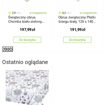
3,9
w magazynie
4,3
w magazynie
6x
5x
Świąteczny obrus
Obrus świąteczny Płatki
Choinka biało-zielony,
śniegu biały, 120 x 140
120 x 140 cm
cm
197,99
zł
191,99
zł
Do koszyka
Do koszyka
Next
Ostatnio oglądane