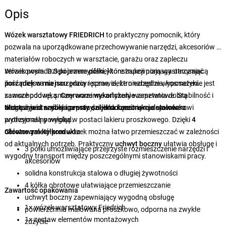
Opis
Wózek warsztatowy FRIEDRICH
to praktyczny pomocnik, który
pozwala na uporządkowane przechowywanie narzędzi, akcesoriów i
materiałów roboczych w warsztacie, garażu oraz zapleczu
serwisowym. Dzięki przemyślanej konstrukcji pomaga utrzymać
Wózek posiada
3 pojemne półki
, które zapewniają wystarczającą
porządek w miejscu pracy
ilość miejsca na narzędzia ręczne, elektronarzędzia, kosmetyki
i sprawia, że niezbędne wyposażenie jest
zawsze pod ręką.
samochodowe, smary oraz inne artykuły warsztatowe. Stabilność i
Czerwone wykończenie
zapewnia dobrą
widoczność w miejscu pracy, a jednocześnie nadaje wózkowi
długą żywotność zapewnia
Montaż jest szybki i prosty
dzięki dołączonym elementom.
solidna konstrukcja
stalowa
z
profesjonalny wygląd.
wytrzymałą powłoką w postaci lakieru proszkowego. Dzięki
4
obrotowym kółkom
Główne zalety produktu
wózek można łatwo przemieszczać w zależności
od aktualnych potrzeb. Praktyczny
uchwyt boczny
ułatwia obsługę i
3 półki umożliwiające przejrzyste rozmieszczenie narzędzi i
wygodny transport między poszczególnymi stanowiskami pracy.
akcesoriów
solidna konstrukcja stalowa o długiej żywotności
4 kółka obrotowe ułatwiające przemieszczanie
Zawartość opakowania
uchwyt boczny zapewniający wygodną obsługę
1× wózek warsztatowy Friedrich
powierzchnia malowana proszkowo, odporna na zwykłe
1× zestaw elementów montażowych
zużycie