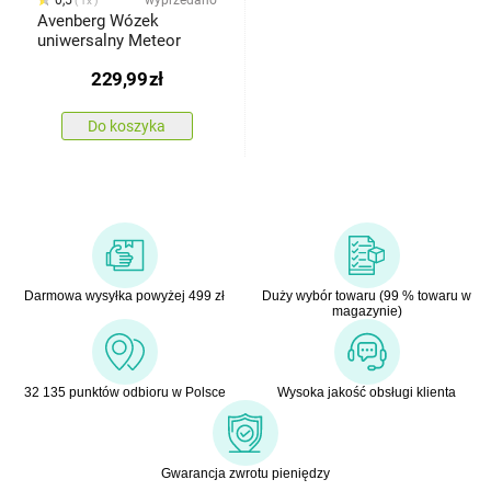
0,5
wyprzedano
1x
Avenberg Wózek
uniwersalny Meteor
229,99
zł
Do koszyka
Darmowa wysyłka powyżej 499 zł
Duży wybór towaru (99 % towaru w
magazynie)
32 135 punktów odbioru w Polsce
Wysoka jakość obsługi klienta
Gwarancja zwrotu pieniędzy