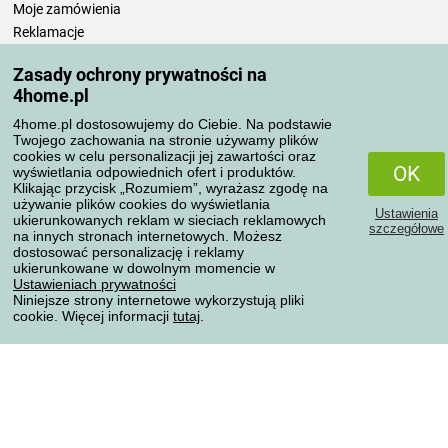
Moje zamówienia
Reklamacje
Odstąpienie od umowy
Zasady ochrony prywatności na
Zasady przetwarzania recenzji
4home.pl
4home.pl dostosowujemy do Ciebie. Na podstawie
Sposoby transportu
Twojego zachowania na stronie używamy plików
cookies w celu personalizacji jej zawartości oraz
OK
wyświetlania odpowiednich ofert i produktów.
Klikając przycisk „Rozumiem”, wyrażasz zgodę na
Metody płatności
używanie plików cookies do wyświetlania
Ustawienia
ukierunkowanych reklam w sieciach reklamowych
szczegółowe
na innych stronach internetowych. Możesz
dostosować personalizację i reklamy
ukierunkowane w dowolnym momencie w
Niezawodny sklep
Ustawieniach prywatności
Niniejsze strony internetowe wykorzystują pliki
cookie. Więcej informacji
tutaj
.
Ochrona danych osobowych