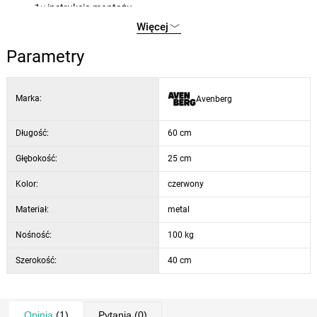
1× instrukcja montażu
nadaje się do warsztatu, garażu i serwisu
Więcej
prosty i szybki montaż
Parametry
Marka:
Avenberg
Długość:
60 cm
Głębokość:
25 cm
Kolor:
czerwony
Materiał:
metal
Nośność:
100 kg
Szerokość:
40 cm
Opinia
(1)
Pytania
(0)