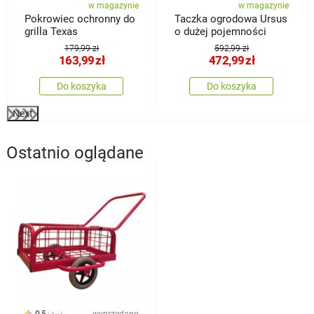
w magazynie
w magazynie
Pokrowiec ochronny do
Taczka ogrodowa Ursus
grilla Texas
o dużej pojemności
179,99 zł
592,99 zł
163,99
zł
472,99
zł
Do koszyka
Do koszyka
Next
Ostatnio oglądane