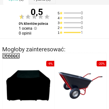
0,5
0
5
0
4
0
3
0% klientów poleca
0
2
1 ocena
1
1
0 opinii
Mogłoby zainteresować:
Previous
%
-9%
-20%