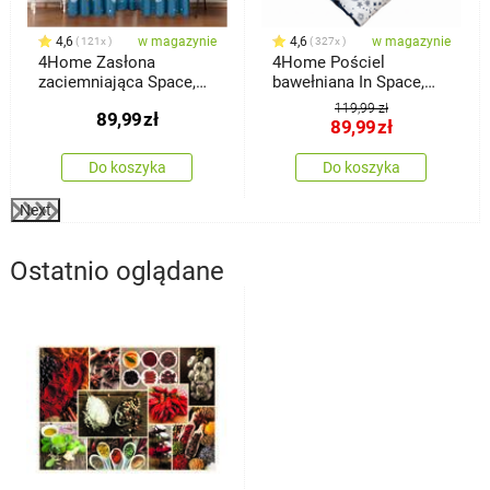
4,6
w magazynie
4,6
w magazynie
121x
327x
4Home Zasłona
4Home Pościel
zaciemniająca Space,
bawełniana In Space,
150 x 250 cm
140 x 200 cm, 70 x 90
119,99 zł
89,99
zł
cm
89,99
zł
Do koszyka
Do koszyka
Next
Ostatnio oglądane