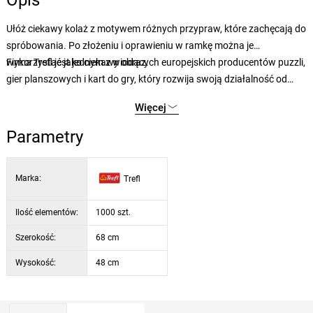
Opis
Ułóż ciekawy kolaż z motywem różnych przypraw, które zachęcają do
spróbowania. Po złożeniu i oprawieniu w ramkę można je
wykorzystać jako ciekawy obraz.
Firma Trefl jest jednym z wiodących europejskich producentów puzzli,
gier planszowych i kart do gry, który rozwija swoją działalność od
1985 roku. W swojej ofercie posiada ponad 30 różnych rodzajów
Więcej
puzzli, od 2 do 6000 elementów, z szeroką gamą motywów,
obejmujących krajobrazy, miasta, zabytki, zwierzęta, ale także obrazy
Parametry
dawnych mistrzów i współczesnych artystów. W motywach dla dzieci
polska firma Trefl stawia zarówno na produkty licencyjne cieszące się
Marka:
Trefl
długoletnią popularnością (Kubuś Puchatek, księżniczki Disneya,
Auta, Scooby Doo, Myszka Miki, Smerfy itp.), jak i na aktualne bajki
animowane znane z kinowych ekranów. Produkty firmy Trefl są
Ilość elementów:
1000 szt.
eksportowane do ponad 50 krajów na całym świecie.
Szerokość:
68 cm
Wysokość:
48 cm