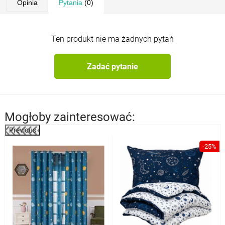
Opinia
Pytania
(0)
Ten produkt nie ma żadnych pytań
Zadać pytanie
Mogłoby zainteresować:
Previous
%
-25%