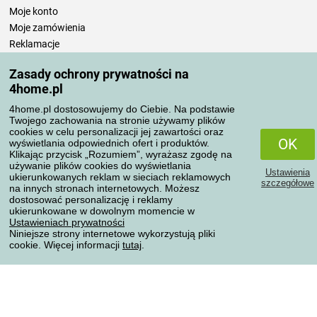
Moje konto
Moje zamówienia
Reklamacje
Odstąpienie od umowy
Zasady ochrony prywatności na
Zasady przetwarzania recenzji
4home.pl
4home.pl dostosowujemy do Ciebie. Na podstawie
Sposoby transportu
Twojego zachowania na stronie używamy plików
cookies w celu personalizacji jej zawartości oraz
OK
wyświetlania odpowiednich ofert i produktów.
Klikając przycisk „Rozumiem”, wyrażasz zgodę na
Metody płatności
używanie plików cookies do wyświetlania
Ustawienia
ukierunkowanych reklam w sieciach reklamowych
szczegółowe
na innych stronach internetowych. Możesz
dostosować personalizację i reklamy
ukierunkowane w dowolnym momencie w
Niezawodny sklep
Ustawieniach prywatności
Niniejsze strony internetowe wykorzystują pliki
cookie. Więcej informacji
tutaj
.
Ochrona danych osobowych