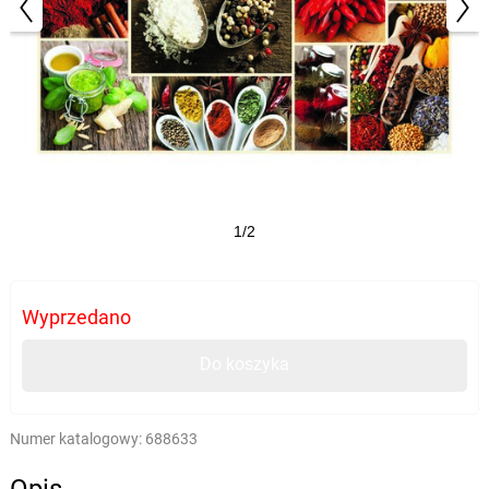
1/2
Wyprzedano
Do koszyka
Numer katalogowy:
688633