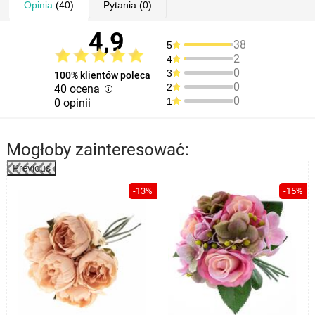
Opinia
(40)
Pytania
(0)
4,9
38
5
2
4
0
3
100% klientów poleca
0
2
40 ocena
0
1
0 opinii
Mogłoby zainteresować:
Previous
%
-13%
-15%