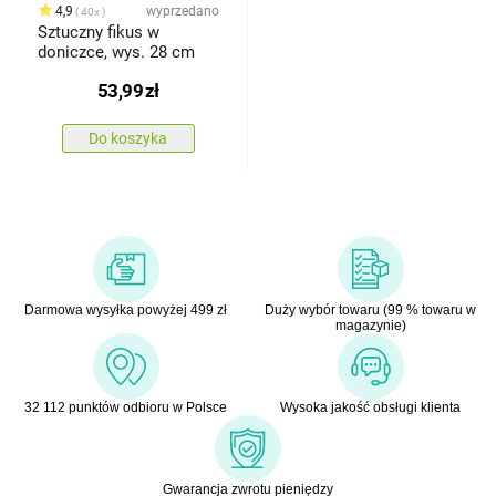
4,9
wyprzedano
40x
Sztuczny fikus w
doniczce, wys. 28 cm
53,99
zł
Do koszyka
Darmowa wysyłka powyżej 499 zł
Duży wybór towaru (99 % towaru w
magazynie)
32 112 punktów odbioru w Polsce
Wysoka jakość obsługi klienta
Gwarancja zwrotu pieniędzy