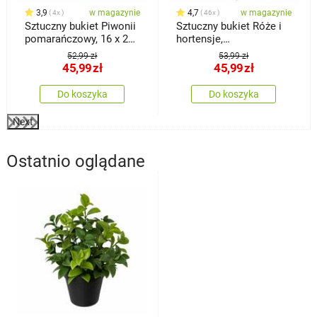
3,9
w magazynie
4,7
w magazynie
4x
46x
Sztuczny bukiet Piwonii
Sztuczny bukiet Róże i
pomarańczowy, 16 x 27
hortensje,
cm
ciemnoróżowy
52,99 zł
53,99 zł
45,99
zł
45,99
zł
Do koszyka
Do koszyka
Next
Ostatnio oglądane