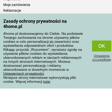
Moje zamówienia
Reklamacje
Odstąpienie od umowy
Zasady ochrony prywatności na
Zasady przetwarzania recenzji
4home.pl
4home.pl dostosowujemy do Ciebie. Na podstawie
Sposoby transportu
Twojego zachowania na stronie używamy plików
cookies w celu personalizacji jej zawartości oraz
OK
wyświetlania odpowiednich ofert i produktów.
Klikając przycisk „Rozumiem”, wyrażasz zgodę na
Metody płatności
używanie plików cookies do wyświetlania
Ustawienia
ukierunkowanych reklam w sieciach reklamowych
szczegółowe
na innych stronach internetowych. Możesz
dostosować personalizację i reklamy
ukierunkowane w dowolnym momencie w
Niezawodny sklep
Ustawieniach prywatności
Niniejsze strony internetowe wykorzystują pliki
cookie. Więcej informacji
tutaj
.
Ochrona danych osobowych