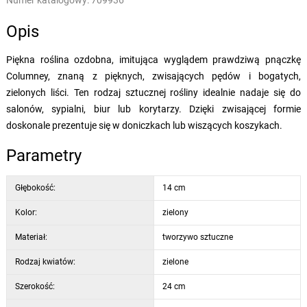
Numer katalogowy:
709936
Opis
Piękna roślina ozdobna, imitująca wyglądem prawdziwą pnączkę
Columney, znaną z pięknych, zwisających pędów i bogatych,
zielonych liści. Ten rodzaj sztucznej rośliny idealnie nadaje się do
salonów, sypialni, biur lub korytarzy. Dzięki zwisającej formie
doskonale prezentuje się w doniczkach lub wiszących koszykach.
Parametry
Głębokość:
14 cm
Kolor:
zielony
Materiał:
tworzywo sztuczne
Rodzaj kwiatów:
zielone
Szerokość:
24 cm