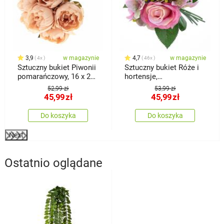
3,9
w magazynie
4,7
w magazynie
4x
46x
Sztuczny bukiet Piwonii
Sztuczny bukiet Róże i
pomarańczowy, 16 x 27
hortensje,
cm
ciemnoróżowy
52,99 zł
53,99 zł
45,99
zł
45,99
zł
Do koszyka
Do koszyka
Next
Ostatnio oglądane