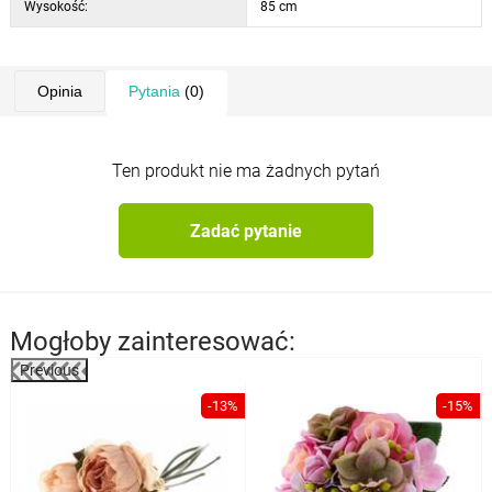
Wysokość:
85 cm
Opinia
Pytania
(0)
Ten produkt nie ma żadnych pytań
Zadać pytanie
Mogłoby zainteresować:
Previous
%
-13%
-15%