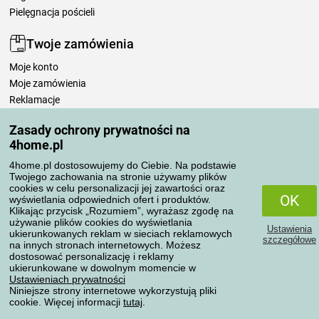
Pielęgnacja pościeli
Twoje zamówienia
Moje konto
Moje zamówienia
Reklamacje
Odstąpienie od umowy
Zasady ochrony prywatności na
Zasady przetwarzania recenzji
4home.pl
4home.pl dostosowujemy do Ciebie. Na podstawie
Sposoby transportu
Twojego zachowania na stronie używamy plików
cookies w celu personalizacji jej zawartości oraz
OK
wyświetlania odpowiednich ofert i produktów.
Klikając przycisk „Rozumiem”, wyrażasz zgodę na
Metody płatności
używanie plików cookies do wyświetlania
Ustawienia
ukierunkowanych reklam w sieciach reklamowych
szczegółowe
na innych stronach internetowych. Możesz
dostosować personalizację i reklamy
ukierunkowane w dowolnym momencie w
Niezawodny sklep
Ustawieniach prywatności
Niniejsze strony internetowe wykorzystują pliki
cookie. Więcej informacji
tutaj
.