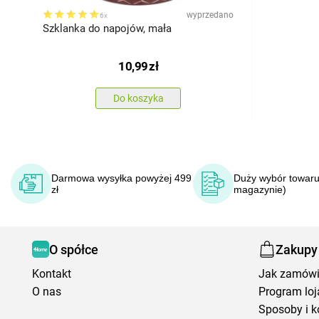
wyprzedano
6x
Szklanka do napojów, mała
10,99
zł
Do koszyka
Darmowa wysyłka powyżej 499
Duży wybór towaru
zł
magazynie)
O spółce
Zakupy
Kontakt
Jak zamów
O nas
Program loj
Sposoby i k