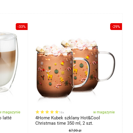
-33%
-29%
w magazynie
w magazynie
16x
 latté
4Home Kubek szklany Hot&Cool
4
Christmas time 350 ml, 2 szt.
e
67,99 zł