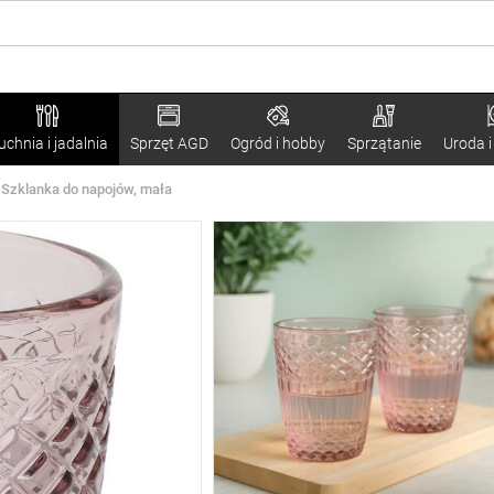
uchnia i jadalnia
Sprzęt AGD
Ogród i hobby
Sprzątanie
Uroda i
Szklanka do napojów, mała