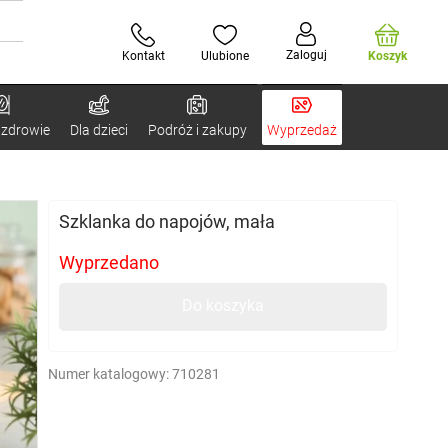
Zaloguj
Kontakt
Ulubione
Koszyk
 zdrowie
Dla dzieci
Podróż i zakupy
Wyprzedaż
Szklanka do napojów, mała
Wyprzedano
Do koszyka
Numer katalogowy:
710281