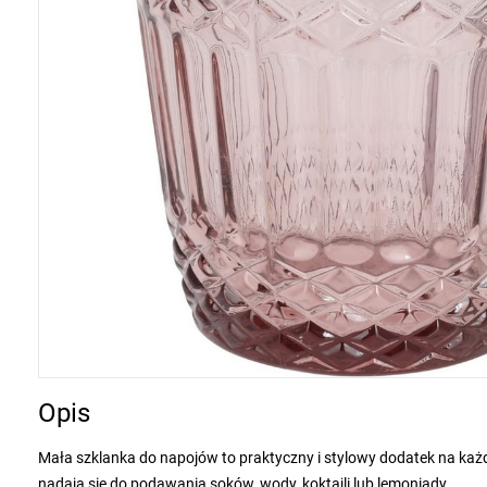
Opis
Mała szklanka do napojów to praktyczny i stylowy dodatek na każdą
nadają się do podawania soków, wody, koktajli lub lemoniady.