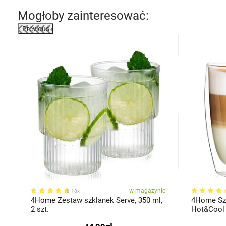
Mogłoby zainteresować:
Previous
ie
w magazynie
18x
4Home Zestaw szklanek Serve, 350 ml,
4Home Szk
2 szt.
Hot&Cool 4