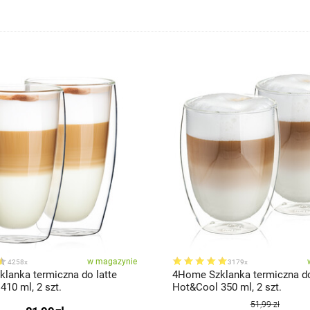
w magazynie
4258x
3179x
lanka termiczna do latte
4Home Szklanka termiczna do
10 ml, 2 szt.
Hot&Cool 350 ml, 2 szt.
51,99 zł