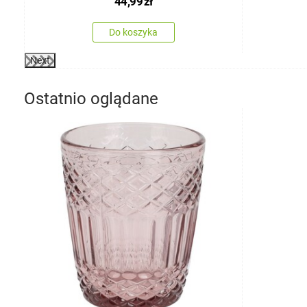
44,99
zł
Do koszyka
Next
Ostatnio oglądane