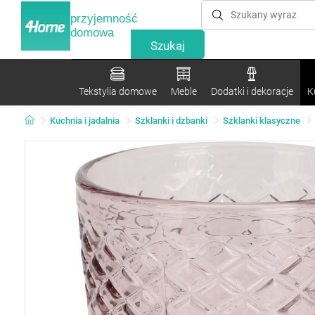
przyjemność
domowa
Tekstylia domowe
Meble
Dodatki i dekoracje
K
Kuchnia i jadalnia
Szklanki i dzbanki
Szklanki klasyczne