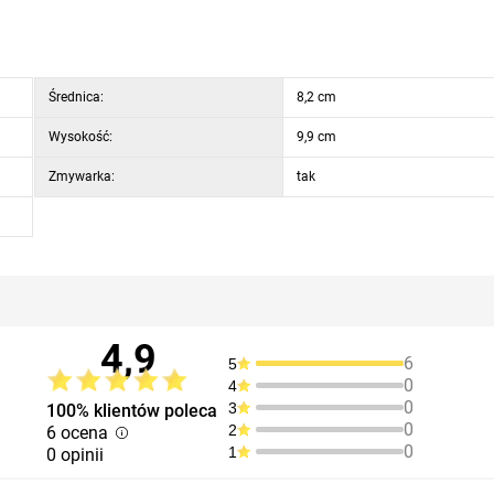
Średnica:
8,2 cm
Wysokość:
9,9 cm
Zmywarka:
tak
4,9
6
5
0
4
0
3
100% klientów poleca
0
2
6 ocena
0
1
0 opinii