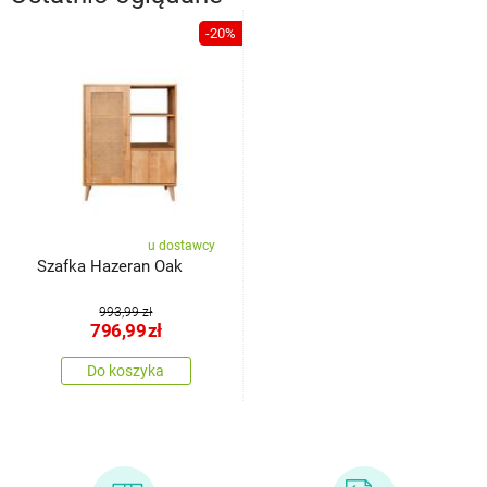
-20%
u dostawcy
Szafka Hazeran Oak
993,99 zł
796,99
zł
Do koszyka