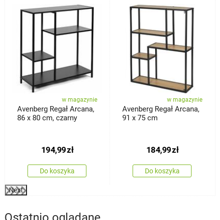
%
w magazynie
w magazynie
Avenberg Regał Arcana,
Avenberg Regał Arcana,
86 x 80 cm, czarny
91 x 75 cm
194,99
zł
184,99
zł
Do koszyka
Do koszyka
Next
Ostatnio oglądane