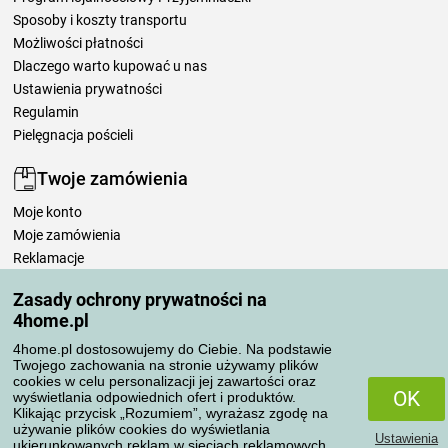
Sposoby i koszty transportu
Możliwości płatności
Dlaczego warto kupować u nas
Ustawienia prywatności
Regulamin
Pielęgnacja pościeli
Twoje zamówienia
Moje konto
Moje zamówienia
Reklamacje
Odstąpienie od umowy
Zasady ochrony prywatności na
Zasady przetwarzania recenzji
4home.pl
4home.pl dostosowujemy do Ciebie. Na podstawie
Sposoby transportu
Twojego zachowania na stronie używamy plików
cookies w celu personalizacji jej zawartości oraz
OK
wyświetlania odpowiednich ofert i produktów.
Klikając przycisk „Rozumiem”, wyrażasz zgodę na
Metody płatności
używanie plików cookies do wyświetlania
Ustawienia
ukierunkowanych reklam w sieciach reklamowych