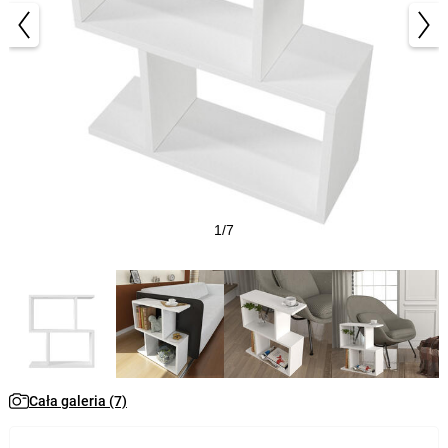
1/7
Cała galeria (7)