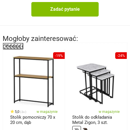
Zadać pytanie
Mogłoby zainteresować:
Previous
%
-19%
-24%
5,0
w magazynie
w magazynie
2x
Stolik pomocniczy 70 x
Stolik do odkładania
20 cm, dąb
Metal Zigon, 3 szt.