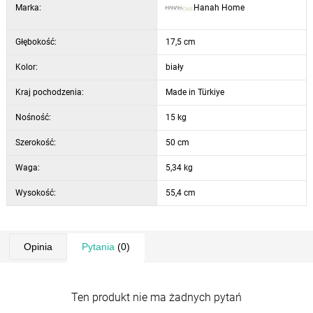
cm
Marka:
Hanah Home
Wysokość środkowej półki: 28,6 cm
Kolor: biały
Głębokość:
17,5 cm
Kolor:
biały
Kraj pochodzenia:
Made in Türkiye
Nośność:
15 kg
Szerokość:
50 cm
Waga:
5,34 kg
Wysokość:
55,4 cm
Opinia
Pytania
(0)
Ten produkt nie ma żadnych pytań