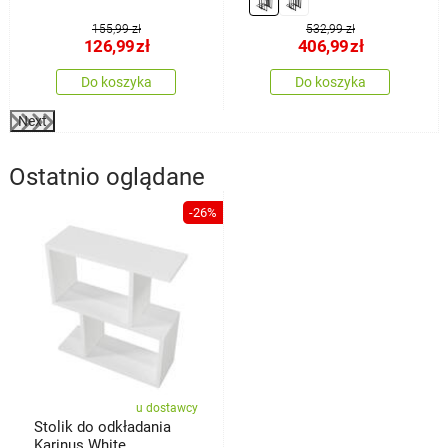
155,99 zł
532,99 zł
126,99
zł
406,99
zł
Do koszyka
Do koszyka
Next
Ostatnio oglądane
-26%
u dostawcy
Stolik do odkładania
Karinus White