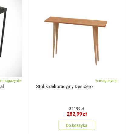
w magazynie
w magazynie
al
Stolik dekoracyjny Desidero
S
354,99 zł
282,99
zł
Do koszyka