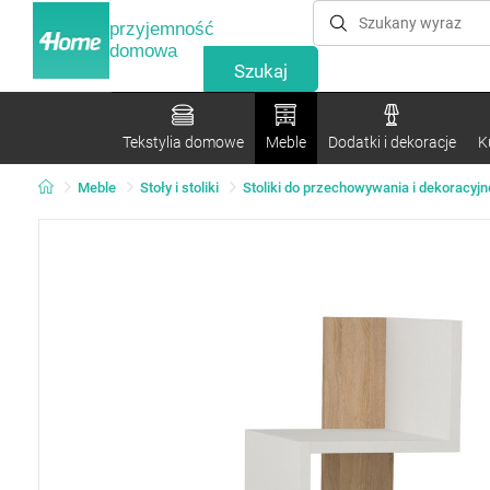
przyjemność
domowa
Tekstylia domowe
Meble
Dodatki i dekoracje
K
Meble
Stoły i stoliki
Stoliki do przechowywania i dekoracyjn