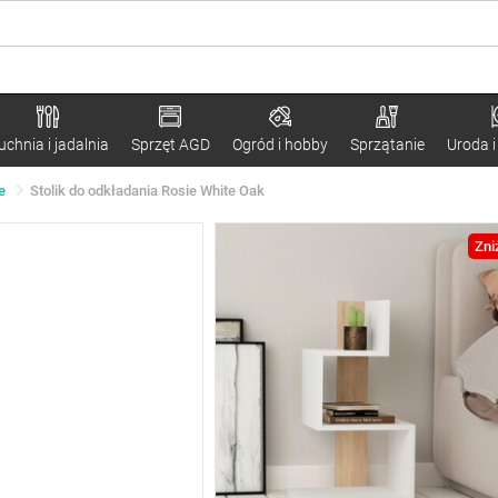
uchnia i jadalnia
Sprzęt AGD
Ogród i hobby
Sprzątanie
Uroda i
e
Stolik do odkładania Rosie White Oak
Zni