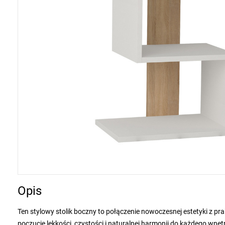
Opis
Ten stylowy stolik boczny to połączenie nowoczesnej estetyki z pr
poczucie lekkości, czystości i naturalnej harmonii do każdego wn