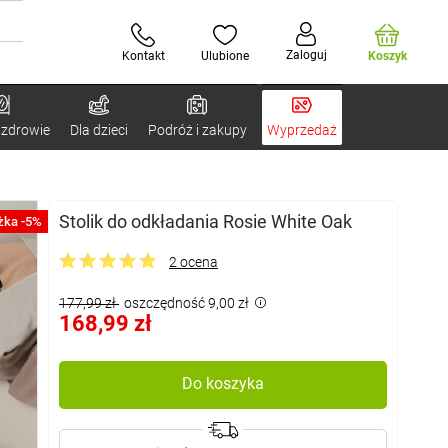
Zaloguj
Kontakt
Ulubione
Koszyk
 zdrowie
Dla dzieci
Podróż i zakupy
Wyprzedaż
Stolik do odkładania Rosie White Oak
żka -5%
2 ocena
177,99 zł
oszczędność 9,00 zł
168,99 zł
Do koszyka