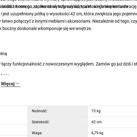
ko stolika nocnego, stolika obok sofy czy kompaktowego elementu do
rubości 18 mm, co zapewnia wytrzymałość, trwałość i łatwą konserwację
i jest uzupełniony półką o wysokości 42 cm, która zwiększa jego pojemn
y łatwo połączyć z innymi meblami i akcesoriami. Niezależnie od tego, cz
lik boczny doskonale wkomponuje się we wnętrze.
miną
óry łączy funkcjonalność z nowoczesnym wyglądem. Zamów go już dziś i s
okoju
Więcej
Nośność:
15 kg
Szerokość:
42 cm
Waga:
6,79 kg