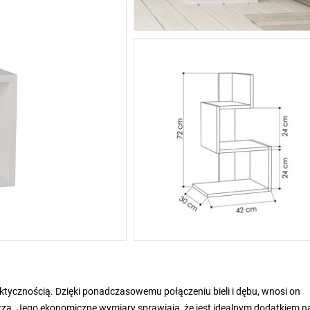
aktycznością. Dzięki ponadczasowemu połączeniu bieli i dębu, wnosi on
ętrza. Jego ekonomiczne wymiary sprawiają, że jest idealnym dodatkiem 