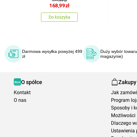
177,99 zł
168,99
zł
Do koszyka
Darmowa wysyłka powyżej 499
Duży wybór towaru
zł
magazynie)
O spółce
Zakupy
Kontakt
Jak zamów
O nas
Program loj
Sposoby i k
Możliwości 
Dlaczego w
Ustawienia 