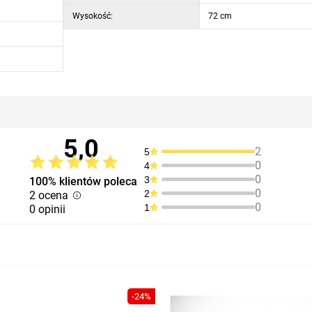
Wysokość:
72 cm
5,0
2
5
0
4
0
3
100% klientów poleca
0
2
2 ocena
0
1
0 opinii
-24%