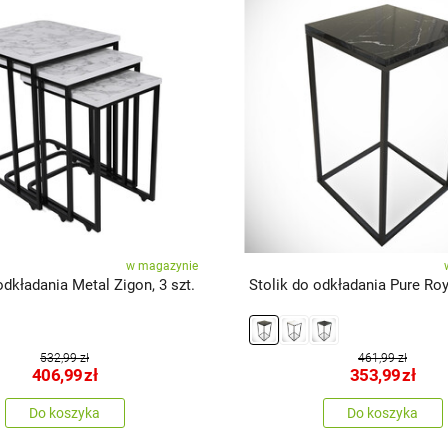
w magazynie
odkładania Metal Zigon, 3 szt.
Stolik do odkładania Pure Roy
532,99 zł
461,99 zł
406,99
zł
353,99
zł
Do koszyka
Do koszyka