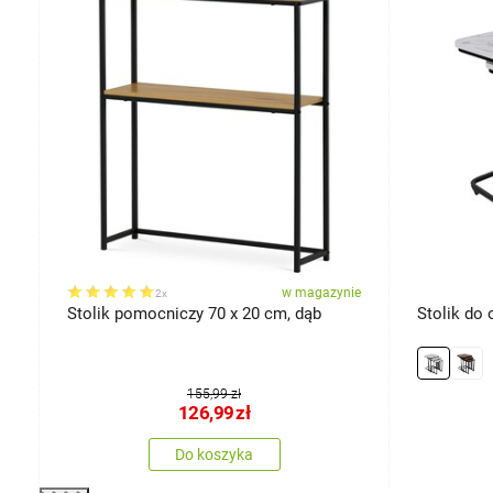
ie
w magazynie
2x
o
Stolik pomocniczy 70 x 20 cm, dąb
Stolik do 
155,99 zł
126,99
zł
Do koszyka