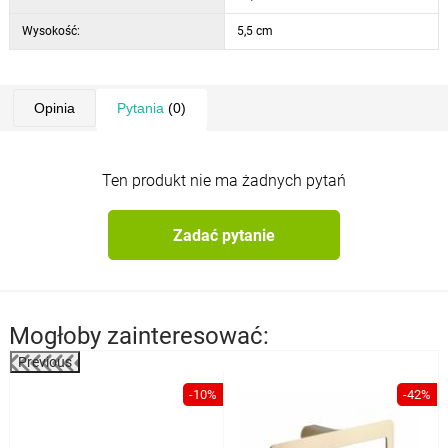
Wysokość:
5,5 cm
Opinia
Pytania
(0)
Ten produkt nie ma żadnych pytań
Zadać pytanie
Mogłoby zainteresować:
Previous
%
-10%
-42%