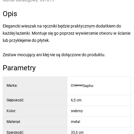
Numer katalogowy:
697815
Opis
Elegancki wieszak na ręczniki będzie praktycznym dodatkiem do
każdej łazienki. Montuje się go poprzez wywiercenie otworu w ścianie
lub przyklejenie do płytek.
Zestaw mocujący ani klej nie są dołączone do produktu.
Parametry
Marka:
Sapho
Głębokość:
6,5 cm
Kolor:
srebrny
Materiał:
metal
Szerokość:
35,5 cm