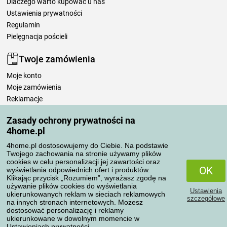
Dlaczego warto kupować u nas
Ustawienia prywatności
Regulamin
Pielęgnacja pościeli
Twoje zamówienia
Moje konto
Moje zamówienia
Reklamacje
Odstąpienie od umowy
Zasady ochrony prywatności na
Zasady przetwarzania recenzji
4home.pl
4home.pl dostosowujemy do Ciebie. Na podstawie
Sposoby transportu
Twojego zachowania na stronie używamy plików
cookies w celu personalizacji jej zawartości oraz
OK
wyświetlania odpowiednich ofert i produktów.
Klikając przycisk „Rozumiem”, wyrażasz zgodę na
Metody płatności
używanie plików cookies do wyświetlania
Ustawienia
ukierunkowanych reklam w sieciach reklamowych
szczegółowe
na innych stronach internetowych. Możesz
dostosować personalizację i reklamy
ukierunkowane w dowolnym momencie w
Niezawodny sklep
Ustawieniach prywatności