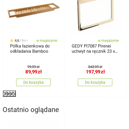
4,6
w magazynie
w magazynie
50x
Półka łazienkowa do
GEDY PI7087 Pirenei
odkładania Bamboo
uchwyt na ręcznik 23 x
15 cm, złoty
99,99 zł
343,99 zł
89,99
zł
197,99
zł
Do koszyka
Do koszyka
Next
Ostatnio oglądane