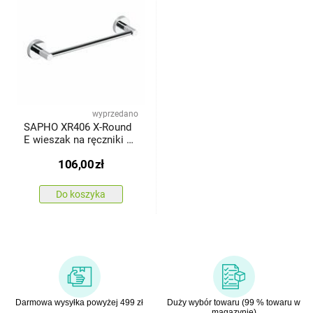
wyprzedano
SAPHO XR406 X-Round
E wieszak na ręczniki 35
cm, srebrny
106,00
zł
Do koszyka
Darmowa wysyłka powyżej 499 zł
Duży wybór towaru (99 % towaru w
magazynie)