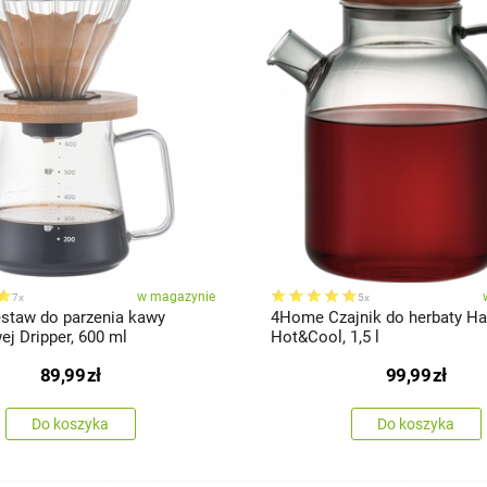
w magazynie
7x
5x
taw do parzenia kawy
4Home Czajnik do herbaty H
j Dripper, 600 ml
Hot&Cool, 1,5 l
89,99
zł
99,99
zł
Do koszyka
Do koszyka