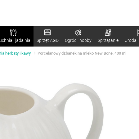
uchnia i jadalnia
Sprzęt AGD
Ogród i hobby
Sprzątanie
Uroda i
ia herbaty i kawy
Porcelanowy dzbanek na mleko New Bone, 400 ml