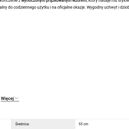
ykończenie z
wytłoczonym prążkowanym wzorem
, który nadaje mu stylow
ealny do codziennego użytku i na oficjalne okazje. Wygodny uchwyt i dzio
Więcej
Średnica:
55 cm