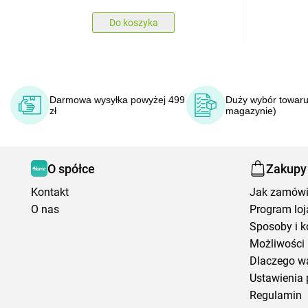
Do koszyka
Darmowa wysyłka powyżej 499
Duży wybór towaru
zł
magazynie)
O spółce
Zakupy
Kontakt
Jak zamów
O nas
Program loj
Sposoby i k
Możliwości 
Dlaczego w
Ustawienia 
Regulamin