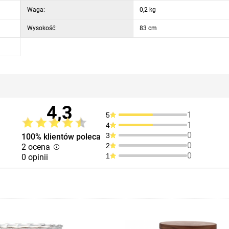
Waga:
0,2 kg
Wysokość:
83 cm
4,3
1
5
1
4
0
3
100% klientów poleca
0
2
2 ocena
0
1
0 opinii