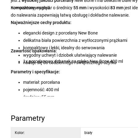
jest z
wysokiej jakości porcelany
New Bone i ma delikatne białe w
nowoczesny wygląd.
Kompaktowy rozmiar o średnicy
55 mm
i wysokości
83 mm
jest id
do nalewania zapewniają łatwą obsługę i dokładne nalewanie.
Najważniejsze cechy produktu:
elegancki design z porcelany New Bone
delikatna biała powierzchnia z wytłoczonymi prążkami
kompaktowy i lekki, idealny do serwowania
Zawartość opakowania:
wygodny uchwyt i dziobek ułatwiający nalewanie
1x porcelanowy dzbanek na mleko New Bone 400 ml
nadaje się do codziennego i świątecznego użytku
Parametry i specyfikacje:
materiał: porcelana
pojemność: 400 ml
średnica: 55 mm
wysokość: 83 mm
waga: 200 g
Parametry
kolor: biały
Kolor:
biały