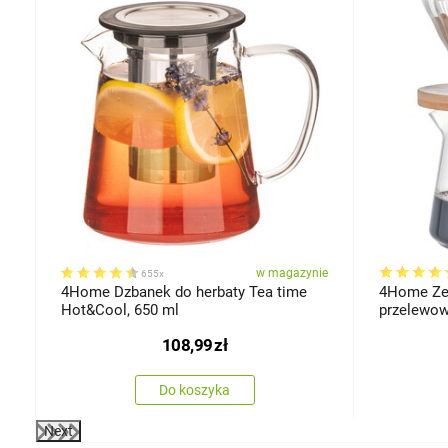
ie
w magazynie
655x
4Home Dzbanek do herbaty Tea time
4Home Zes
Hot&Cool, 650 ml
przelewowe
108,99
zł
Do koszyka
Next