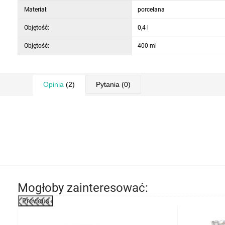
Materiał:
porcelana
Objętość:
0,4 l
Objętość:
400 ml
Opinia
(2)
Pytania
(0)
Mogłoby zainteresować:
Previous
-45%