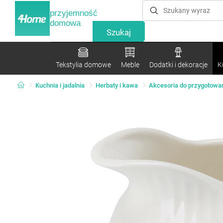
przyjemność
domowa
Tekstylia domowe
Meble
Dodatki i dekoracje
K
Kuchnia i jadalnia
Herbaty i kawa
Akcesoria do przygotowan