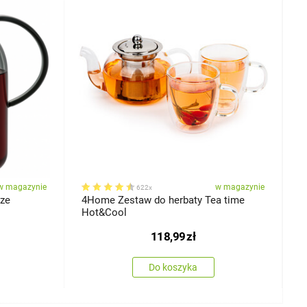
w magazynie
w magazynie
622x
aze
4Home Zestaw do herbaty Tea time
4
Hot&Cool
H
118,99
zł
Do koszyka