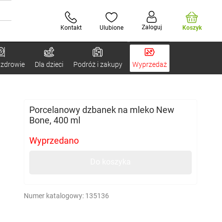
Zaloguj
Kontakt
Ulubione
Koszyk
 zdrowie
Dla dzieci
Podróż i zakupy
Wyprzedaż
Porcelanowy dzbanek na mleko New
Bone, 400 ml
Wyprzedano
Do koszyka
Numer katalogowy:
135136