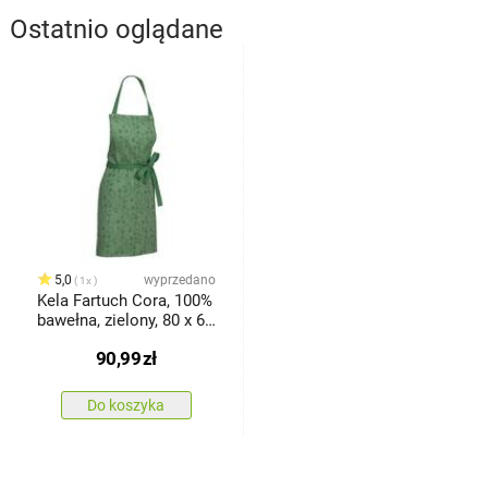
Ostatnio oglądane
5,0
wyprzedano
1x
Kela Fartuch Cora, 100%
bawełna, zielony, 80 x 67
cm
90,99
zł
Do koszyka