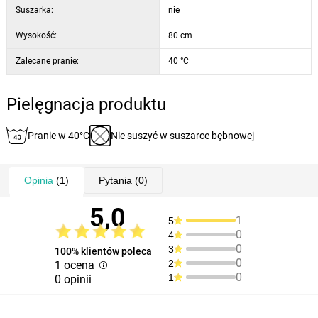
Suszarka:
nie
Wysokość:
80 cm
Zalecane pranie:
40 °C
Pielęgnacja produktu
Pranie w 40°C
Nie suszyć w suszarce bębnowej
Opinia
(1)
Pytania
(0)
5,0
1
5
0
4
0
3
100% klientów poleca
0
2
1 ocena
0
1
0 opinii