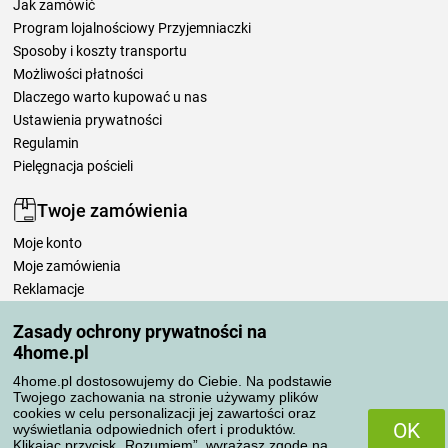
Jak zamówić
Program lojalnościowy Przyjemniaczki
Sposoby i koszty transportu
Możliwości płatności
Dlaczego warto kupować u nas
Ustawienia prywatności
Regulamin
Pielęgnacja pościeli
Twoje zamówienia
Moje konto
Moje zamówienia
Reklamacje
Odstąpienie od umowy
Zasady ochrony prywatności na
Zasady przetwarzania recenzji
4home.pl
4home.pl dostosowujemy do Ciebie. Na podstawie
Sposoby transportu
Twojego zachowania na stronie używamy plików
cookies w celu personalizacji jej zawartości oraz
OK
wyświetlania odpowiednich ofert i produktów.
Klikając przycisk „Rozumiem”, wyrażasz zgodę na