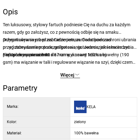
Opis
Ten luksusowy, stylowy fartuch podniesie Cię na duchu za każdym
razem, gdy go założysz, co z pewnością odbije się na smaku
przygotowywanych przez Ciebie potraw. Dodatkowo ochroni ubrania
Ochroni ubrania przed zabrudzeniem, zarówno podczas
przed zabrudzeniem podczas gotowania. Jednocześnie może być
przygotowywania potraw, grillowania, gotowania, jak i skwierczenia
praktycznym prezentem dla mamy, a nawet teściowej.
oleju podczas smażenia.
Fartuch o wymiarach 80 x 67 cm wykonany 100% z bawełny (190
gsm) ma wiązanie w talii i regulowane wiązanie na szyi, dzięki czemu
jest odpowiedni dla kucharzy o różnym wzroście. Zalecamy pranie w
Więcej
maksymalnej temperaturze 40°C. Z uwagi na to, że wzór na fartuchu
nie jest nadrukowany, częste pranie nie spowoduje jego zużycia.
Parametry
Marka:
KELA
Kolor:
zielony
Materiał:
100% bawełna