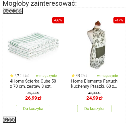
Mogłoby zainteresować:
Previous
%
-66%
-47%
4,7
w magazynie
4,9
w magazynie
112x
7x
4Home Ścierka Cube 50
Home Elements Fartuch
x 70 cm, zestaw 3 szt.
kuchenny Ptaszki, 60 x
80 cm
79,99 zł
46,99 zł
26,99
zł
24,99
zł
Do koszyka
Do koszyka
Next