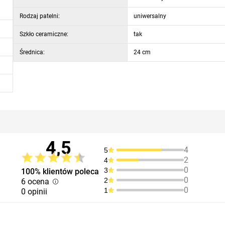
Rodzaj patelni:
uniwersalny
Szkło ceramiczne:
tak
Średnica:
24 cm
4,5
4
5
2
4
0
3
100% klientów poleca
0
2
6 ocena
0
1
0 opinii