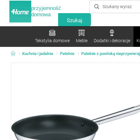
przyjemność
domowa
Tekstylia domowe
Meble
Dodatki i dekoracje
K
Kuchnia i jadalnia
Patelnie
Patelnie z powłoką nieprzywiera