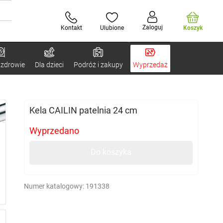
Zaloguj
Kontakt
Ulubione
Koszyk
 zdrowie
Dla dzieci
Podróż i zakupy
Wyprzedaż
Kela CAILIN patelnia 24 cm
Wyprzedano
Do koszyka
Numer katalogowy:
191338