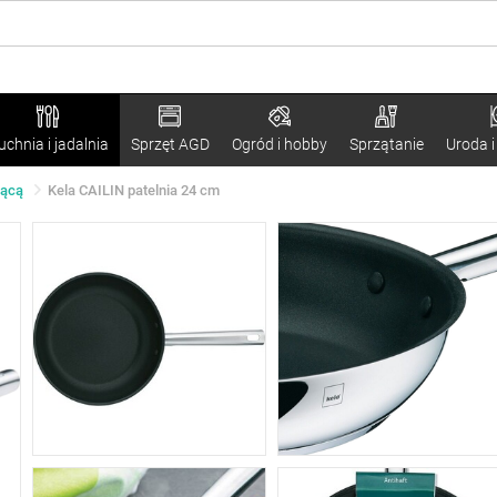
uchnia i jadalnia
Sprzęt AGD
Ogród i hobby
Sprzątanie
Uroda i
jącą
Kela CAILIN patelnia 24 cm