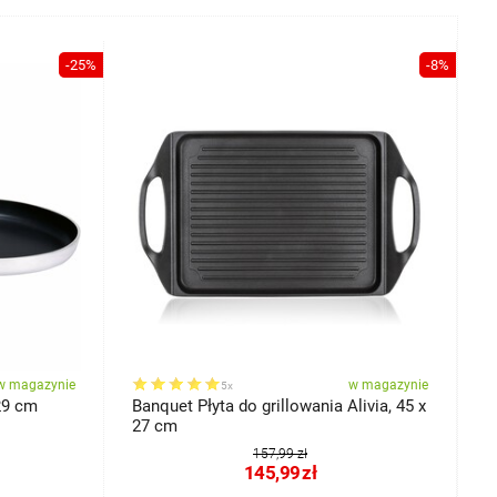
-25%
-8%
w magazynie
w magazynie
5x
29 cm
Banquet Płyta do grillowania Alivia, 45 x
B
27 cm
E
157,99 zł
145,99
zł