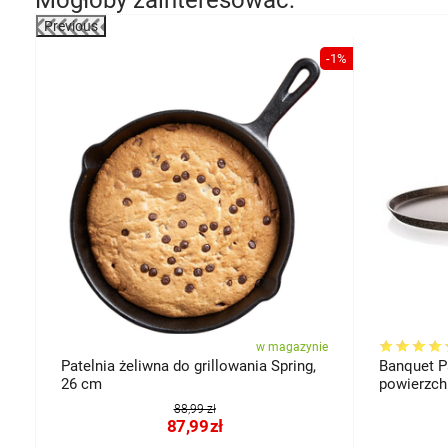
Mogłoby zainteresować:
Previous
-28%
-1%
miary
ie
w magazynie
Patelnia żeliwna do grillowania Spring,
Banquet P
26 cm
powierzch
Dark Brow
88,99 zł
87,99
zł