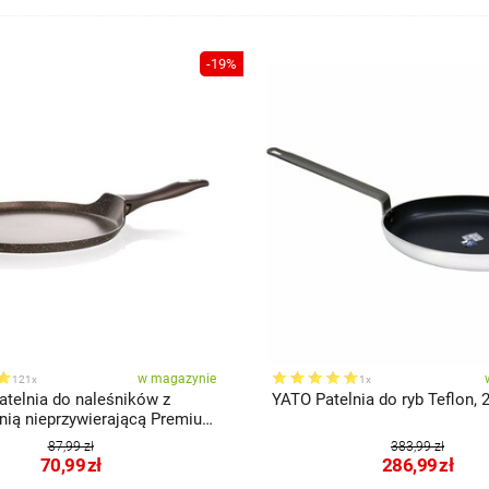
-19%
w magazynie
121x
1x
atelnia do naleśników z
YATO Patelnia do ryb Teflon, 
nią nieprzywierającą Premium
n 24 cm
87,99 zł
383,99 zł
70,99
zł
286,99
zł