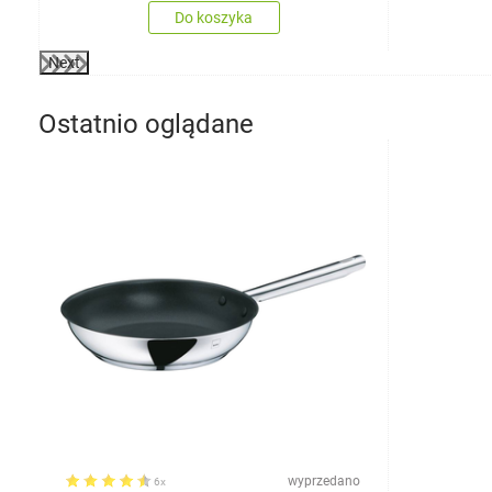
Do koszyka
Next
Ostatnio oglądane
wyprzedano
6x