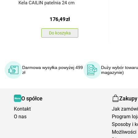
Kela CAILIN patelnia 24 cm
176,49
zł
Do koszyka
Darmowa wysyłka powyżej 499
Duży wybór towaru
zł
magazynie)
O spółce
Zakupy
Kontakt
Jak zamów
O nas
Program loj
Sposoby i k
Możliwości 