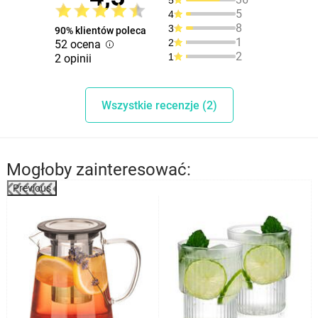
5
4
8
3
90% klientów poleca
1
2
52 ocena
2
1
2 opinii
Wszystkie recenzje (2)
Mogłoby zainteresować:
Previous
%