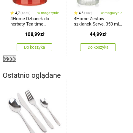
4,7
w magazynie
4,5
w magazynie
655x
18x
4Home Dzbanek do
4Home Zestaw
herbaty Tea time
szklanek Serve, 350 ml,
Hot&Cool, 650 ml
2 szt.
108,99
zł
44,99
zł
Do koszyka
Do koszyka
Next
Ostatnio oglądane