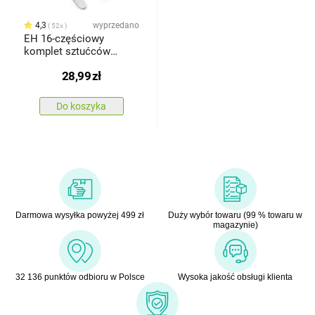
4,3
wyprzedano
52x
EH 16-częściowy
komplet sztućców
Excellent
28,99
zł
Do koszyka
Darmowa wysyłka powyżej 499 zł
Duży wybór towaru (99 % towaru w
magazynie)
32 136 punktów odbioru w Polsce
Wysoka jakość obsługi klienta