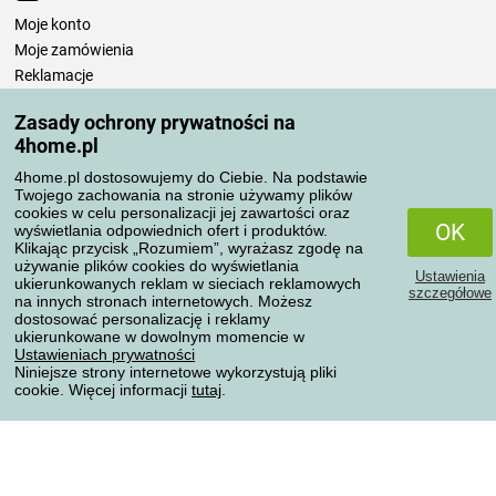
Moje konto
Moje zamówienia
Reklamacje
Odstąpienie od umowy
Zasady ochrony prywatności na
Zasady przetwarzania recenzji
4home.pl
4home.pl dostosowujemy do Ciebie. Na podstawie
Sposoby transportu
Twojego zachowania na stronie używamy plików
cookies w celu personalizacji jej zawartości oraz
OK
wyświetlania odpowiednich ofert i produktów.
Klikając przycisk „Rozumiem”, wyrażasz zgodę na
Metody płatności
używanie plików cookies do wyświetlania
Ustawienia
ukierunkowanych reklam w sieciach reklamowych
szczegółowe
na innych stronach internetowych. Możesz
dostosować personalizację i reklamy
ukierunkowane w dowolnym momencie w
Niezawodny sklep
Ustawieniach prywatności
Niniejsze strony internetowe wykorzystują pliki
cookie. Więcej informacji
tutaj
.
Ochrona danych osobowych