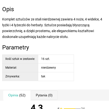
Opis
Komplet sztućców ze stali nierdzewnej zawiera 4 noże, 4 widelce, 4
łyżki i 4 łyżeczki do herbaty. Sztućce posiadają błyszczącą
powierzchnię, a dzięki prostemu, ale eleganckiemu kształtowi
doskonale uzupełniają każde nakrycie stołu.
Parametry
Ilość sztuk w zestawie:
16 szt.
Materiał:
nierdzewny
Zmywarka:
tak
Opinia
(52)
Pytania
(0)
4,3
36
5