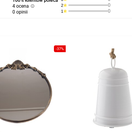
100% klientów poleca
0
2
4 ocena
0
1
0 opinii
-37%