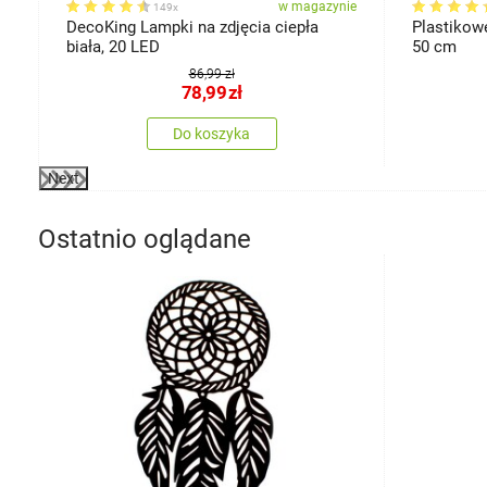
ie
w magazynie
149x
DecoKing Lampki na zdjęcia ciepła
Plastikowe
cm
biała, 20 LED
50 cm
86,99 zł
78,99
zł
Do koszyka
Next
Ostatnio oglądane