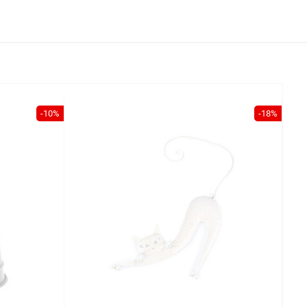
-10%
-18%