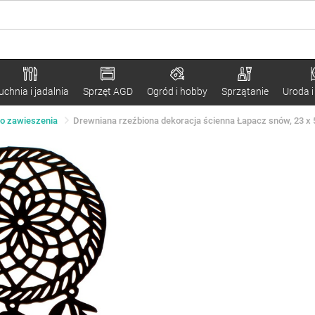
uchnia i jadalnia
Sprzęt AGD
Ogród i hobby
Sprzątanie
Uroda i
do zawieszenia
Drewniana rzeźbiona dekoracja ścienna Łapacz snów, 23 x