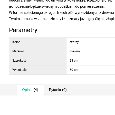
odgoni złe sny i wpuści do umysłu tylko te dobre. Rzeźbiona drewn
jednocześnie będzie świetnym dodatkiem do pomieszczenia.
W formie splecionego okręgu i trzech piór wyrzeźbionych z drewn
Twoim domu, a w zamian złe sny i koszmary już nigdy Cię nie złapi
Parametry
Kolor:
czarny
Materiał:
drewno
Szerokość:
23 cm
Wysokość:
50 cm
Opinia
(4)
Pytania
(0)