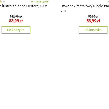
w magazynie
1x
 lustro ścienne Herrera, 53 x
Dzwonek metalowy Ringle biał
cm
132,99 zł
59,99 zł
83,99
zł
53,99
zł
Do koszyka
Do koszyka