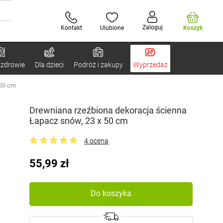
Zaloguj
Kontakt
Ulubione
Koszyk
 zdrowie
Dla dzieci
Podróż i zakupy
Wyprzedaż
 50 cm
Drewniana rzeźbiona dekoracja ścienna
Łapacz snów, 23 x 50 cm
4 ocena
55,99 zł
Do koszyka