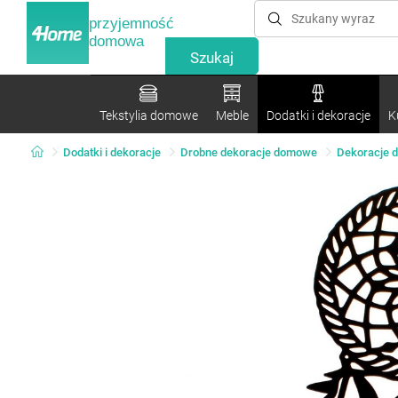
przyjemność
domowa
Tekstylia domowe
Meble
Dodatki i dekoracje
K
Dodatki i dekoracje
Drobne dekoracje domowe
Dekoracje 