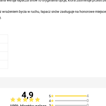
iana wersja łapacza snów to oryginalna opcja, która zdominuje przestrze
a z wrażeniem bycia w ruchu, łapacz snów zasługuje na honorowe miejsc
ą.
4,9
4
5
0
4
0
3