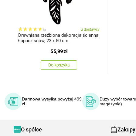
u dostawcy
4x
Drewniana rzeźbiona dekoracja ścienna
Łapacz snów, 23 x 50 cm
55,99
zł
Do koszyka
Darmowa wysyłka powyżej 499
Duży wybór towaru
zł
magazynie)
O spółce
Zakupy