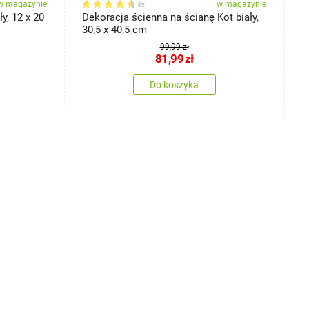
w magazynie
w magazynie
4x
y, 12 x 20
Dekoracja ścienna na ścianę Kot biały,
D
30,5 x 40,5 cm
99,99 zł
81,99
zł
Do koszyka