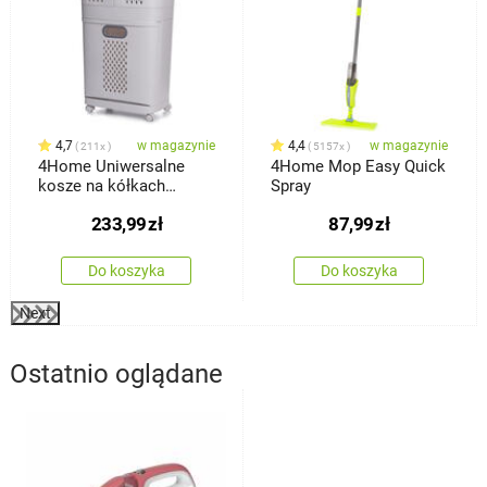
4,7
w magazynie
4,4
w magazynie
211x
5157x
4Home Uniwersalne
4Home Mop Easy Quick
kosze na kółkach
Spray
HANDY, 2 półki
233,99
zł
87,99
zł
Do koszyka
Do koszyka
Next
Ostatnio oglądane