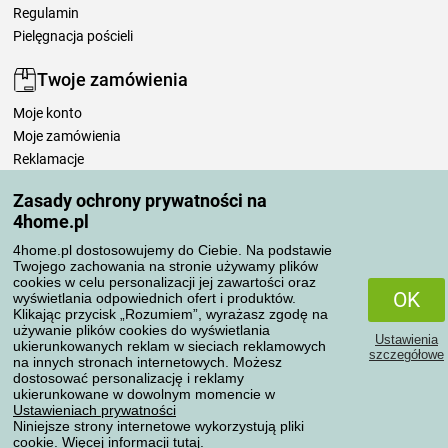
Regulamin
Pielęgnacja pościeli
Twoje zamówienia
Moje konto
Moje zamówienia
Reklamacje
Odstąpienie od umowy
Zasady ochrony prywatności na
Zasady przetwarzania recenzji
4home.pl
4home.pl dostosowujemy do Ciebie. Na podstawie
Sposoby transportu
Twojego zachowania na stronie używamy plików
cookies w celu personalizacji jej zawartości oraz
OK
wyświetlania odpowiednich ofert i produktów.
Klikając przycisk „Rozumiem”, wyrażasz zgodę na
Metody płatności
używanie plików cookies do wyświetlania
Ustawienia
ukierunkowanych reklam w sieciach reklamowych
szczegółowe
na innych stronach internetowych. Możesz
dostosować personalizację i reklamy
ukierunkowane w dowolnym momencie w
Niezawodny sklep
Ustawieniach prywatności
Niniejsze strony internetowe wykorzystują pliki
cookie. Więcej informacji
tutaj
.