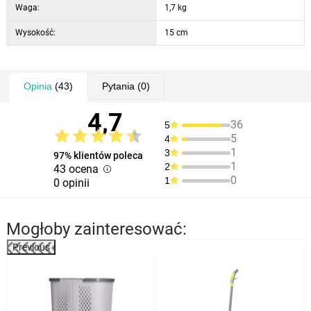
Waga:
1,7 kg
Wysokość:
15 cm
Opinia
(43)
Pytania
(0)
4,7
36
5
5
4
1
3
97% klientów poleca
1
2
43 ocena
0
1
0 opinii
Mogłoby zainteresować:
Previous
a