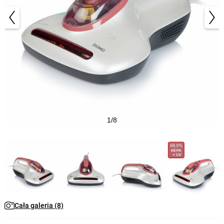
1/8
Cała galeria (8)