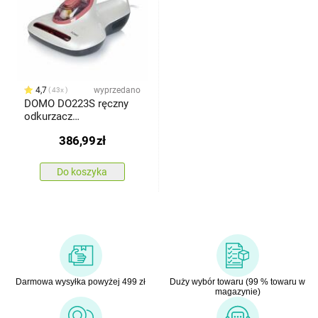
4,7
wyprzedano
43x
DOMO DO223S ręczny
odkurzacz
antybakteryjny z lampą
386,99
zł
UV
Do koszyka
Darmowa wysyłka powyżej 499 zł
Duży wybór towaru (99 % towaru w
magazynie)