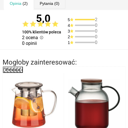
Opinia
(2)
Pytania
(0)
5,0
2
5
0
4
0
3
100% klientów poleca
0
2
2 ocena
0
1
0 opinii
Mogłoby zainteresować:
Previous
%