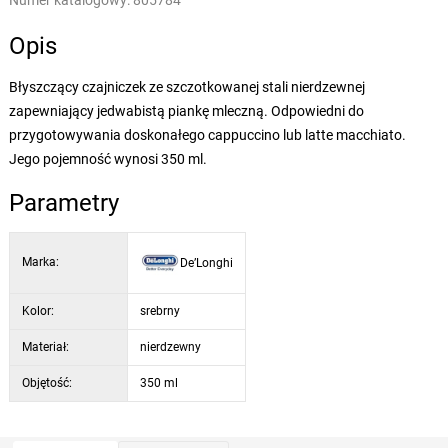
Numer katalogowy:
805784
Opis
Błyszczący czajniczek ze szczotkowanej stali nierdzewnej
zapewniający jedwabistą piankę mleczną. Odpowiedni do
przygotowywania doskonałego cappuccino lub latte macchiato.
Jego pojemność wynosi 350 ml.
Parametry
Marka:
De’Longhi
Kolor:
srebrny
Materiał:
nierdzewny
Objętość:
350 ml