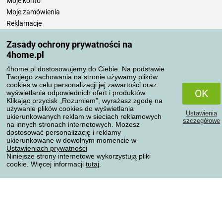
Moje konto
Moje zamówienia
Reklamacje
Odstąpienie od umowy
Zasady ochrony prywatności na
Zasady przetwarzania recenzji
4home.pl
4home.pl dostosowujemy do Ciebie. Na podstawie
Sposoby transportu
Twojego zachowania na stronie używamy plików
cookies w celu personalizacji jej zawartości oraz
OK
wyświetlania odpowiednich ofert i produktów.
Klikając przycisk „Rozumiem”, wyrażasz zgodę na
Metody płatności
używanie plików cookies do wyświetlania
Ustawienia
ukierunkowanych reklam w sieciach reklamowych
szczegółowe
na innych stronach internetowych. Możesz
dostosować personalizację i reklamy
ukierunkowane w dowolnym momencie w
Niezawodny sklep
Ustawieniach prywatności
Niniejsze strony internetowe wykorzystują pliki
cookie. Więcej informacji
tutaj
.
Ochrona danych osobowych