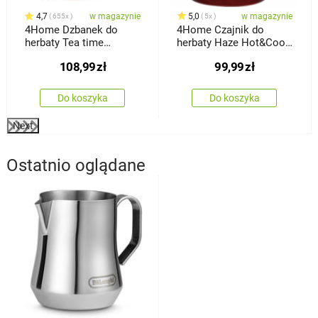
4,7
w magazynie
5,0
w magazynie
655x
5x
4Home Dzbanek do
4Home Czajnik do
herbaty Tea time
herbaty Haze Hot&Cool,
Hot&Cool, 650 ml
1,5 l
108,99
zł
99,99
zł
Do koszyka
Do koszyka
Next
Ostatnio oglądane