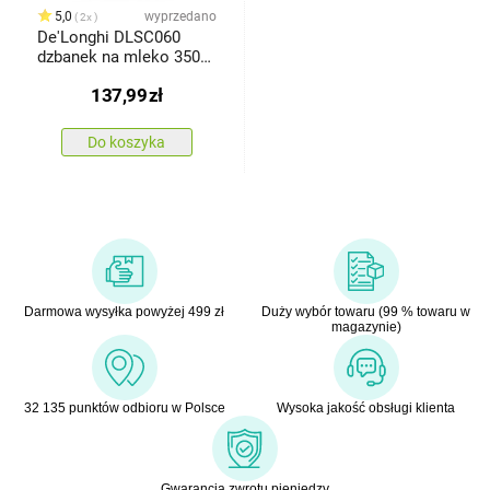
5,0
wyprzedano
2x
De'Longhi DLSC060
dzbanek na mleko 350
ml
137,99
zł
Do koszyka
Darmowa wysyłka powyżej 499 zł
Duży wybór towaru (99 % towaru w
magazynie)
32 135 punktów odbioru w Polsce
Wysoka jakość obsługi klienta
Gwarancja zwrotu pieniędzy