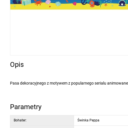
Opis
Pasa dekoracyjnego z motywem z popularnego serialu animowanego Świnka Peppa nie powinno zabraknąć w żadnym pokoju dziecka. Każde
dziecko z pewnością ucieszy się z dekoracyjnego pasa z obrazkam
Można zastosować go oddzielnie lub w
Aplikacja jest bardzo łatwa. Na czystej i gładkiej powierzchnię należy narysować linię poziomą i umieścić na niej pas dekoracyjny. Przed
Parametry
końcowym dociśnięciem pasa należy upewnić się, że został on poprawnie umieszczony. By ułatwić naklejanie pasa dekoracyjnego, można go
podgrzać za pomocą suszarki. Należy nanosić pas bezpośrednio na ścianę, nie na tapetę. Jeżeli chcesz usunąć pas, wystarczy, że go lekko
Bohater:
Świnka Peppa
pociągniesz. Materiał: folia samoprzylepna PVC.