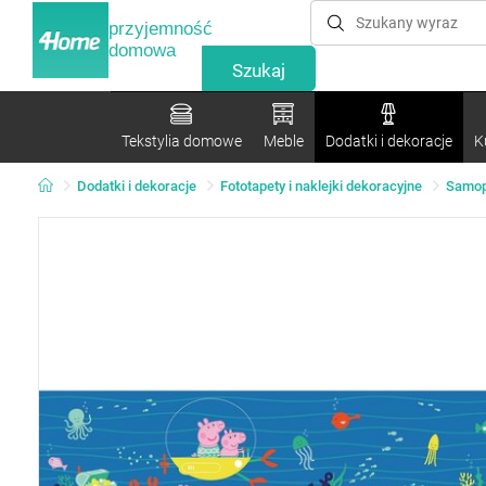
przyjemność
domowa
Tekstylia domowe
Meble
Dodatki i dekoracje
K
Dodatki i dekoracje
Fototapety i naklejki dekoracyjne
Samopr