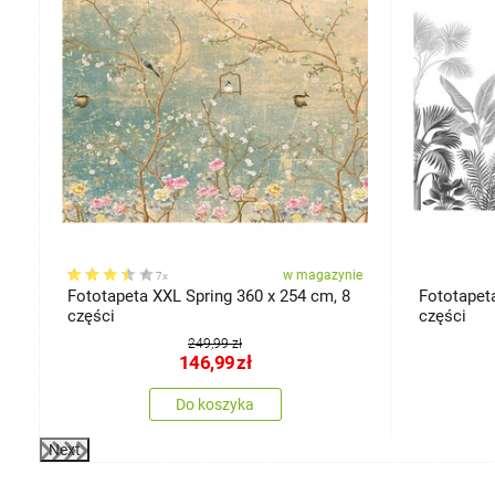
ie
w magazynie
7x
Fototapeta XXL Spring 360 x 254 cm, 8
Fototapet
części
części
249,99 zł
146,99
zł
Do koszyka
Next