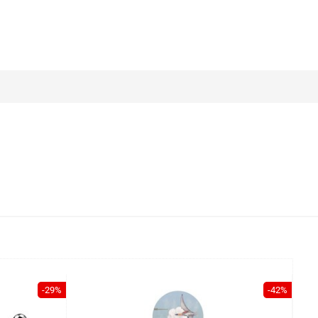
-29%
-42%