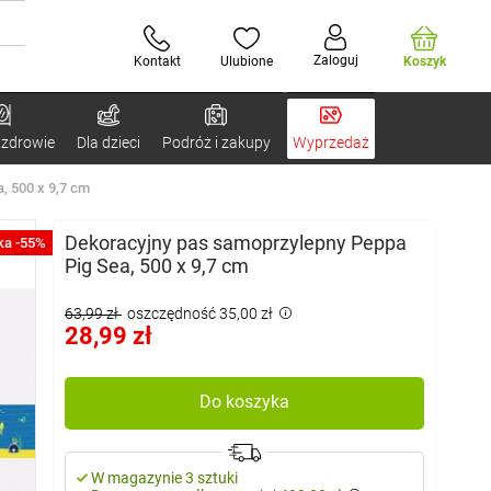
Zaloguj
Kontakt
Ulubione
Koszyk
 zdrowie
Dla dzieci
Podróż i zakupy
Wyprzedaż
, 500 x 9,7 cm
Dekoracyjny pas samoprzylepny Peppa
ka -55%
Pig Sea, 500 x 9,7 cm
63,99 zł
oszczędność 35,00 zł
28,99 zł
Do koszyka
W magazynie 3 sztuki