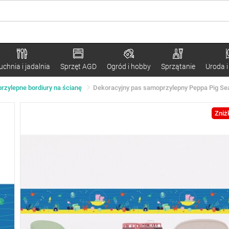
uchnia i jadalnia
Sprzęt AGD
Ogród i hobby
Sprzątanie
Uroda i
zylepne bordiury na ścianę
Dekoracyjny pas samoprzylepny Peppa Pig Sea
Zniż