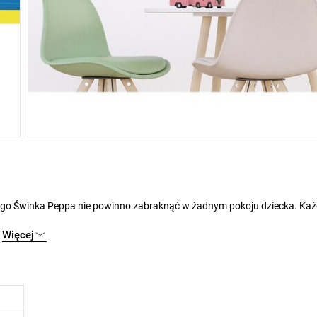
i.
Więcej
 połączeniu z innymi tapetami i dekoracjami.