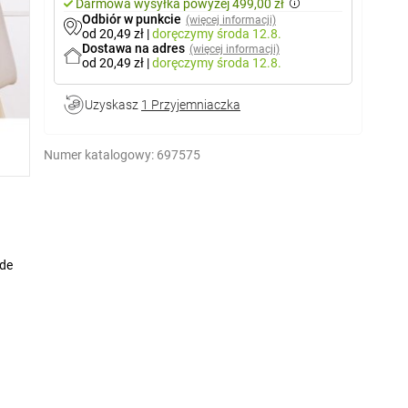
Darmowa wysyłka powyżej 499,00 zł
Odbiór w punkcie
(więcej informacji)
od 20,49 zł
|
doręczymy
środa 12.8.
Dostawa na adres
(więcej informacji)
od 20,49 zł
|
doręczymy
środa 12.8.
Uzyskasz
1 Przyjemniaczka
Numer katalogowy:
697575