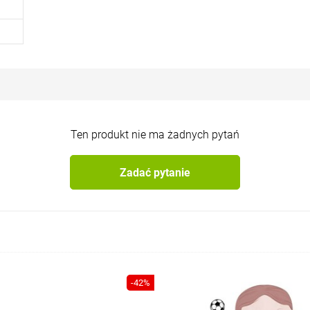
pod nadzorem osób dorosłych. Należy przechowywać i chronić przed dziećmi do lat 3 z uwagi na niebezpieczeństwo uduszenia.
Ten produkt nie ma żadnych pytań
Zadać pytanie
-42%