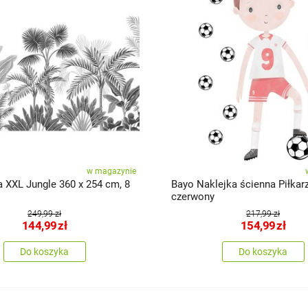
w magazynie
a XXL Jungle 360 x 254 cm, 8
Bayo Naklejka ścienna Piłkarz
czerwony
249,99 zł
217,99 zł
144,99
zł
154,99
zł
Do koszyka
Do koszyka