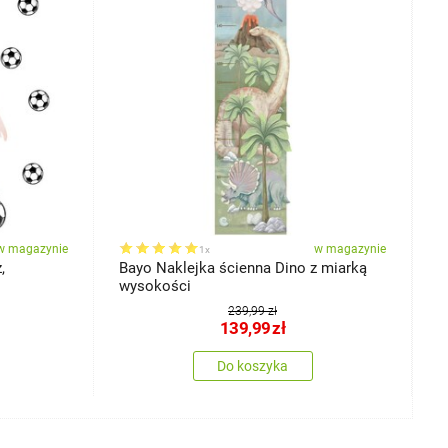
w magazynie
w magazynie
1x
,
Bayo Naklejka ścienna Dino z miarką
D
wysokości
T
239,99 zł
139,99
zł
Do koszyka