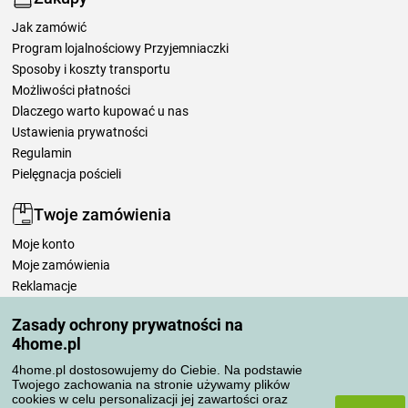
Jak zamówić
Program lojalnościowy Przyjemniaczki
Sposoby i koszty transportu
Możliwości płatności
Dlaczego warto kupować u nas
Ustawienia prywatności
Regulamin
Pielęgnacja pościeli
Twoje zamówienia
Moje konto
Moje zamówienia
Reklamacje
Odstąpienie od umowy
Zasady ochrony prywatności na
Zasady przetwarzania recenzji
4home.pl
4home.pl dostosowujemy do Ciebie. Na podstawie
Sposoby transportu
Twojego zachowania na stronie używamy plików
cookies w celu personalizacji jej zawartości oraz