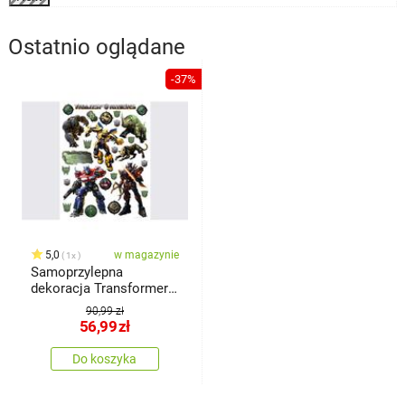
Ostatnio oglądane
-37%
5,0
w magazynie
1x
Samoprzylepna
dekoracja Transformers,
65 x 85 cm
90,99 zł
56,99
zł
Do koszyka