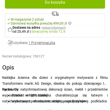
Do koszyka
W magazynie 2 sztuki
Darmowa wysyłka powyżej 499,00 zł
Dostawa na adres
(więcej informacji)
od 20,49 zł
|
doręczymy
środa 12.8.
Uzyskasz
1 Przyjemniaczka
Numer katalogowy:
706127
Opis
Naklejka ścienna dla dzieci z oryginalnymi motywami z filmu
Transformers marki AG Design, idealna do pokoju dziecięcego lub
kącika,
Parametry:
do natychmiastowej dekoracji ścian, mebli i przedmiotów
wyposażenia wnętrz.
Produkt w 100% czeski
Naklejka charakteryzuje się łatwym i
natychmiastowym montażem dzięki samoprzylepnej podkładce.
wykonane z polimeru niezawierającego ftalanów
Przed użyciem należy sprawdzić, czy powierzchnia jest czysta i
nie gromadzi kurzu i wilgoci