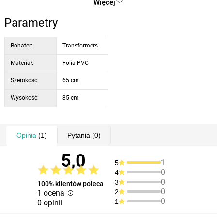
Więcej
sucha, a następnie przetestować naklejkę w niewidocznym miejscu.
zalecane dla dzieci i alergików
produkt posiada certyfikat
Parametry
łatwy w utrzymaniu (instrukcja na opakowaniu)
nie blaknie
Bohater:
Transformers
Materiał:
Folia PVC
Szerokość:
65 cm
Wysokość:
85 cm
Opinia
(1)
Pytania
(0)
5,0
1
5
0
4
0
3
100% klientów poleca
0
2
1 ocena
0
1
0 opinii