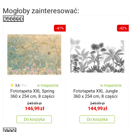
Mogłoby zainteresować:
Previous
%
-41%
-42%
3,6
w magazynie
w magazynie
7x
Fototapeta XXL Spring
Fototapeta XXL Jungle
360 x 254 cm, 8 części
360 x 254 cm, 8 części
249,99 zł
249,99 zł
146,99
zł
144,99
zł
Do koszyka
Do koszyka
Next