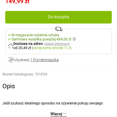
149,99 zł
Do koszyka
W magazynie ostatnia sztuka
Darmowa wysyłka powyżej 499,00 zł
Dostawa na adres
(więcej informacji)
od 20,49 zł
|
doręczymy
wtorek 11.8.
Uzyskasz
1 Przyjemniaczka
Numer katalogowy:
701054
Opis
Jeśli szukasz idealnego sposobu na ożywienie pokoju swojego
dziecka, naklejki ścienne są właściwym wyborem.
Więcej
Każde dziecko marzy o tym, by zostać sławnym piłkarzem. Dzięki