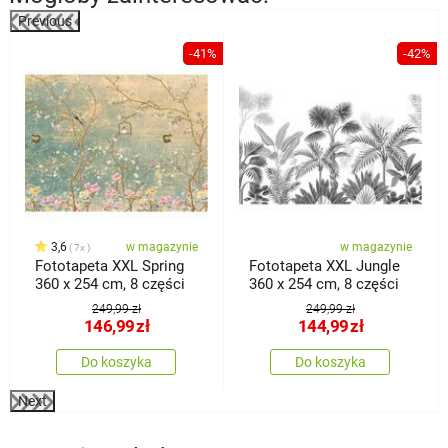
Previous
%
-41%
-42%
3,6
w magazynie
w magazynie
7x
Fototapeta XXL Spring
Fototapeta XXL Jungle
360 x 254 cm, 8 części
360 x 254 cm, 8 części
249,99 zł
249,99 zł
146,99
zł
144,99
zł
Do koszyka
Do koszyka
Next