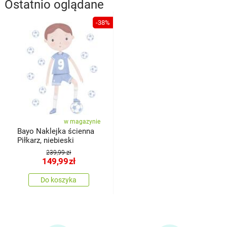
Ostatnio oglądane
-38%
w magazynie
Bayo Naklejka ścienna
Piłkarz, niebieski
239,99 zł
149,99
zł
Do koszyka