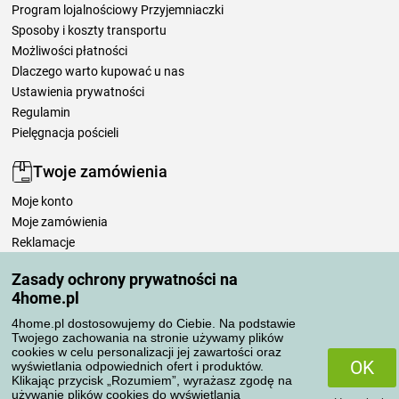
Program lojalnościowy Przyjemniaczki
Sposoby i koszty transportu
Możliwości płatności
Dlaczego warto kupować u nas
Ustawienia prywatności
Regulamin
Pielęgnacja pościeli
Twoje zamówienia
Moje konto
Moje zamówienia
Reklamacje
Odstąpienie od umowy
Zasady ochrony prywatności na
Zasady przetwarzania recenzji
4home.pl
4home.pl dostosowujemy do Ciebie. Na podstawie
Sposoby transportu
Twojego zachowania na stronie używamy plików
cookies w celu personalizacji jej zawartości oraz
OK
wyświetlania odpowiednich ofert i produktów.
Klikając przycisk „Rozumiem”, wyrażasz zgodę na
Metody płatności
używanie plików cookies do wyświetlania