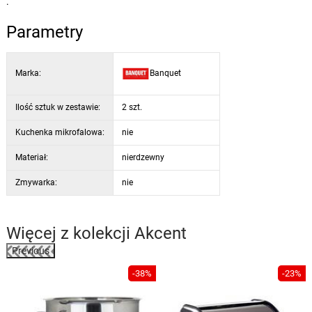
.
Parametry
Marka:
Banquet
Ilość sztuk w zestawie:
2 szt.
Kuchenka mikrofalowa:
nie
Materiał:
nierdzewny
Zmywarka:
nie
Więcej z kolekcji
Akcent
Previous
-38%
-23%