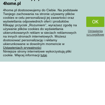
4home.pl
Reklamacje
Odstąpienie od umowy
4home.pl dostosowujemy do Ciebie. Na podstawie
Twojego zachowania na stronie używamy plików
Zasady przetwarzania recenzji
cookies w celu personalizacji jej zawartości oraz
OK
wyświetlania odpowiednich ofert i produktów.
Klikając przycisk „Rozumiem”, wyrażasz zgodę na
Sposoby transportu
używanie plików cookies do wyświetlania
Ustawienia
ukierunkowanych reklam w sieciach reklamowych
szczegółowe
na innych stronach internetowych. Możesz
dostosować personalizację i reklamy
Metody płatności
ukierunkowane w dowolnym momencie w
Ustawieniach prywatności
Niniejsze strony internetowe wykorzystują pliki
cookie. Więcej informacji
tutaj
.
Niezawodny sklep
Ochrona danych osobowych
Wszelkie prawa zastrzeżone © 2004-2026 4home, a.s.