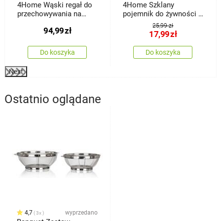
4Home Wąski regał do
4Home Szklany
przechowywania na
pojemnik do żywności z
kółkach Slim Jim
wiekiem Bamboo, 170
25,99 zł
94,99
zł
ml
17,99
zł
Do koszyka
Do koszyka
Next
Ostatnio oglądane
4,7
wyprzedano
3x