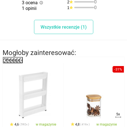
0
2
3 ocena
0
1
1 opinii
Wszystkie recenzje (1)
Mogłoby zainteresować:
Previous
-31%
5x
4,6
w magazynie
4,8
w magazynie
592x
416x