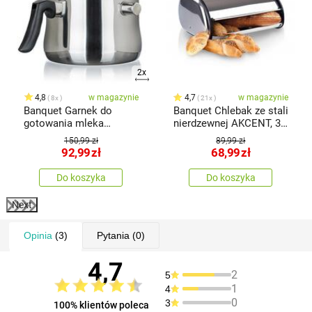
2x
4,8
w magazynie
4,7
w magazynie
8x
21x
Banquet Garnek do
Banquet Chlebak ze stali
gotowania mleka
nierdzewnej AKCENT, 36
Akcent, 2,5 l
x 24 x 15 cm
150,99 zł
89,99 zł
92,99
zł
68,99
zł
Do koszyka
Do koszyka
Next
Opinia
(3)
Pytania
(0)
4,7
2
5
1
4
0
3
100% klientów poleca