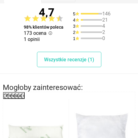
4,7
146
5
21
4
4
3
98% klientów poleca
2
2
173 ocena
0
1
1 opinii
Wszystkie recenzje (1)
Mogłoby zainteresować:
Previous