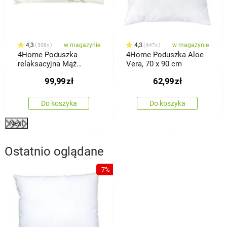
4,3
w magazynie
4,3
w magazynie
308x
647x
4Home Poduszka
4Home Poduszka Aloe
relaksacyjna Mąż
Vera, 70 x 90 cm
zastępczy z pianki z
99,99
zł
62,99
zł
pamięcią kształtu
Bamboo, 45 x 120 cm
Do koszyka
Do koszyka
Next
Ostatnio oglądane
-7%