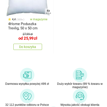
4x
4,4
w magazynie
333x
4Home Poduszka
Trevlig, 50 x 50 cm
27,99 zł
od
25,99
zł
Do koszyka
Darmowa wysyłka powyżej 499 zł
Duży wybór towaru (99 % towaru w
magazynie)
32 112 punktów odbioru w Polsce
Wysoka jakość obsługi klienta