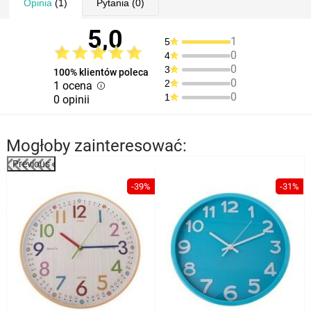
Opinia
(1)
Pytania
(0)
5,0
1
5
0
4
0
3
100% klientów poleca
0
2
1 ocena
0
1
0 opinii
Mogłoby zainteresować:
Previous
%
-39%
-31%