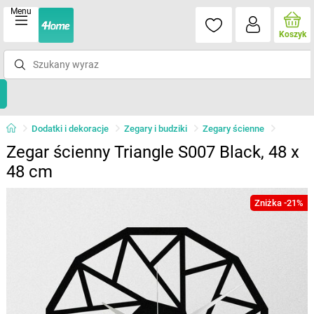
Menu
Koszyk
Dodatki i dekoracje
Zegary i budziki
Zegary ścienne
Zegar ścienny Triangle S007 Black, 48 x
48 cm
Zniżka -21%