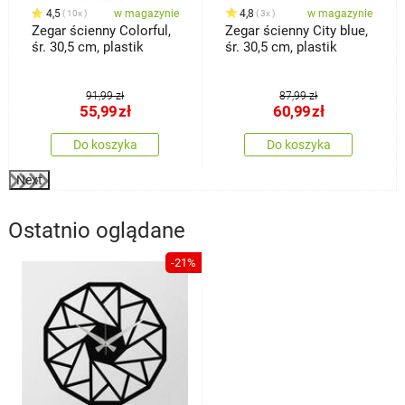
4,5
w magazynie
4,8
w magazynie
10x
3x
Zegar ścienny Colorful,
Zegar ścienny City blue,
śr. 30,5 cm, plastik
śr. 30,5 cm, plastik
91,99 zł
87,99 zł
55,99
zł
60,99
zł
Do koszyka
Do koszyka
Next
Ostatnio oglądane
-21%