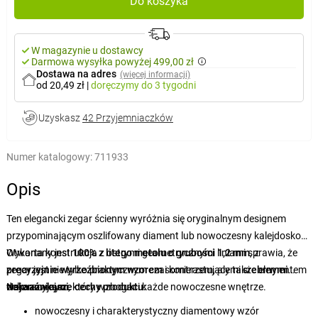
Do koszyka
W magazynie u dostawcy
Darmowa wysyłka powyżej 499,00 zł
Dostawa na adres
(więcej informacji)
od 20,49 zł
|
doręczymy
do 3 tygodni
Uzyskasz
42 Przyjemniaczków
Numer katalogowy:
711933
Opis
Ten elegancki zegar ścienny wyróżnia się oryginalnym designem
przypominającym oszlifowany diament lub nowoczesny kalejdoskop.
Otwarta konstrukcja z ostrymi geometrycznymi liniami sprawia, że
Wykonany jest
100% z litego metalu o grubości 1,2 mm
, z
zegar jest nie tylko praktycznym czasomierzem, ale także elementem
precyzyjnie wyrzeźbionym wzorem
i kontrastującymi
srebrnymi
dekoracyjnym, który wzbogaci każde nowoczesne wnętrze.
wskazówkami
Najważniejsze cechy produktu:
.
nowoczesny i charakterystyczny diamentowy wzór