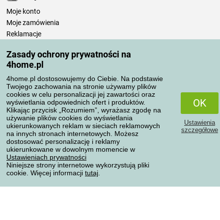
Moje konto
Moje zamówienia
Reklamacje
Odstąpienie od umowy
Zasady ochrony prywatności na
Zasady przetwarzania recenzji
4home.pl
4home.pl dostosowujemy do Ciebie. Na podstawie
Sposoby transportu
Twojego zachowania na stronie używamy plików
cookies w celu personalizacji jej zawartości oraz
OK
wyświetlania odpowiednich ofert i produktów.
Klikając przycisk „Rozumiem”, wyrażasz zgodę na
Metody płatności
używanie plików cookies do wyświetlania
Ustawienia
ukierunkowanych reklam w sieciach reklamowych
szczegółowe
na innych stronach internetowych. Możesz
dostosować personalizację i reklamy
ukierunkowane w dowolnym momencie w
Niezawodny sklep
Ustawieniach prywatności
Niniejsze strony internetowe wykorzystują pliki
cookie. Więcej informacji
tutaj
.
Ochrona danych osobowych