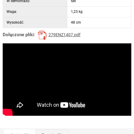
W demontażu:
tak
Waga:
1,23 kg
Wysokość:
48 cm
Dołączone pliki:
279ENZ1407.pdf