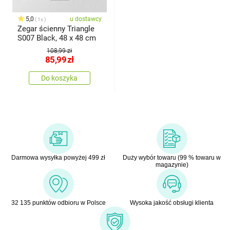
5,0
u dostawcy
1x
Zegar ścienny Triangle
S007 Black, 48 x 48 cm
108,99 zł
85,99
zł
Do koszyka
Darmowa wysyłka powyżej 499 zł
Duży wybór towaru (99 % towaru w
magazynie)
32 135 punktów odbioru w Polsce
Wysoka jakość obsługi klienta