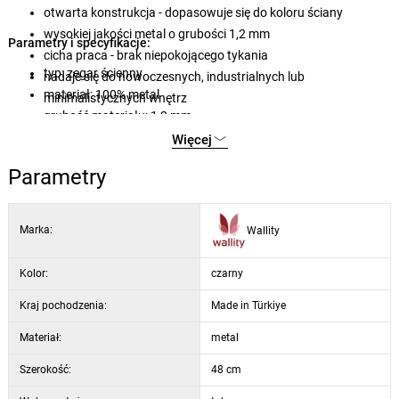
otwarta konstrukcja - dopasowuje się do koloru ściany
wysokiej jakości metal o grubości 1,2 mm
Parametry i specyfikacje:
cicha praca - brak niepokojącego tykania
typ: zegar ścienny
nadaje się do nowoczesnych, industrialnych lub
materiał: 100% metal
minimalistycznych wnętrz
grubość materiału: 1,2 mm
kolor: czarna konstrukcja, srebrne wskazówki
Więcej
mechanizm: kwarcowy, cicha praca
Parametry
zasilanie: 1 × bateria AA (brak w zestawie)
Marka:
Wallity
Kolor:
czarny
Kraj pochodzenia:
Made in Türkiye
Materiał:
metal
Szerokość:
48 cm