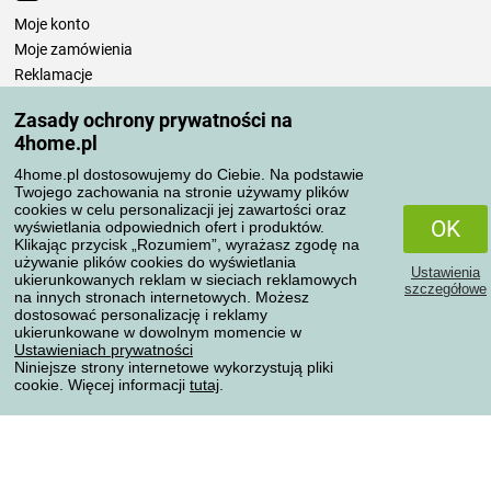
Moje konto
Moje zamówienia
Reklamacje
Odstąpienie od umowy
Zasady ochrony prywatności na
Zasady przetwarzania recenzji
4home.pl
4home.pl dostosowujemy do Ciebie. Na podstawie
Sposoby transportu
Twojego zachowania na stronie używamy plików
cookies w celu personalizacji jej zawartości oraz
OK
wyświetlania odpowiednich ofert i produktów.
Klikając przycisk „Rozumiem”, wyrażasz zgodę na
Metody płatności
używanie plików cookies do wyświetlania
Ustawienia
ukierunkowanych reklam w sieciach reklamowych
szczegółowe
na innych stronach internetowych. Możesz
dostosować personalizację i reklamy
ukierunkowane w dowolnym momencie w
Niezawodny sklep
Ustawieniach prywatności
Niniejsze strony internetowe wykorzystują pliki
cookie. Więcej informacji
tutaj
.
Ochrona danych osobowych