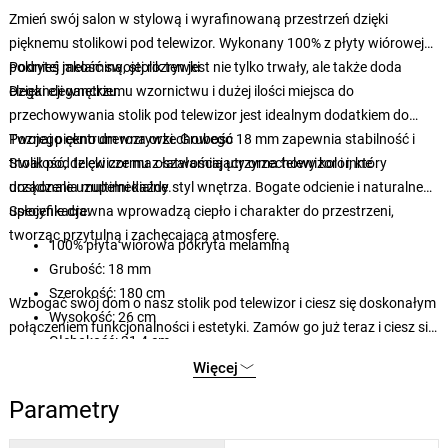
Zmień swój salon w stylową i wyrafinowaną przestrzeń dzięki
pięknemu stolikowi pod telewizor. Wykonany 100% z płyty wiórowej
pokrytej melaminą, stolik ten jest nie tylko trwały, ale także doda
Podnieś jakość swojej rozrywki
elegancji wnętrzu.
Dzięki eleganckiemu wzornictwu i dużej ilości miejsca do
przechowywania stolik pod telewizor jest idealnym dodatkiem do
Twojego centrum rozrywki. Grubość 18 mm zapewnia stabilność i
Poznaj piękno drewna orzechowego
trwałość, dzięki czemu z łatwością utrzyma telewizor i inne
Stolik pod telewizor ma oszałamiający orzechowy kolor, który
urządzenia multimedialne.
doskonale uzupełni każdy styl wnętrza. Bogate odcienie i naturalne
usłojenie drewna wprowadzą ciepło i charakter do przestrzeni,
Specyfikacja:
tworząc przytulną i zachęcającą atmosferę.
100% płyta wiórowa pokryta melaminą
Grubość: 18 mm
Szerokość: 180 cm
Wzbogać swój dom o nasz stolik pod telewizor i ciesz się doskonałym
Wysokość: 26 cm
połączeniem funkcjonalności i estetyki. Zamów go już teraz i ciesz się
Głębokość: 31,4 cm
pięknie zaaranżowaną przestrzenią mieszkalną.
Kolor: orzech
Więcej
Parametry