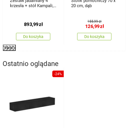
Zestaw jadalniany 4
Stolik pomocniczy 70 x
krzesła + stół Kampali,
20 cm, dąb
biały
155,99 zł
893,99
zł
126,99
zł
Do koszyka
Do koszyka
Next
Ostatnio oglądane
-24%