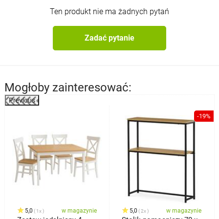
Ten produkt nie ma żadnych pytań
Zadać pytanie
Mogłoby zainteresować:
Previous
%
-19%
5,0
w magazynie
5,0
w magazynie
1x
2x