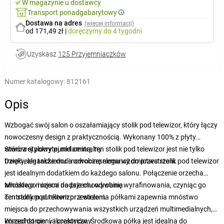
W magazynie u dostawcy
Transport ponadgabarytowy
Dostawa na adres
(więcej informacji)
od 171,49 zł
|
doręczymy
do 4 tygodni
Uzyskasz
125 Przyjemniaczków
Numer katalogowy:
812161
Opis
Wzbogać swój salon o oszałamiający stolik pod telewizor, który łączy
nowoczesny design z praktycznością. Wykonany 100% z płyty
wiórowej pokrytej melaminą, ten stolik pod telewizor jest nie tylko
Stwórz stylowy punkt centralny
trwały, ale także doda odrobinę elegancji do przestrzeni.
Dzięki eleganckiemu i nowoczesnemu wzornictwu stolik pod telewizor
jest idealnym dodatkiem do każdego salonu. Połączenie orzecha
włoskiego i czerni nadaje mu odrobinę wyrafinowania, czyniąc go
Mnóstwo miejsca do przechowywania
centralnym punktem przestrzeni.
Ten stolik pod telewizor z wieloma półkami zapewnia mnóstwo
miejsca do przechowywania wszystkich urządzeń multimedialnych,
konsol do gier i akcesoriów. Środkowa półka jest idealna do
Wszechstronny i praktyczny