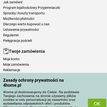
Jak zamówić
Program lojalnościowy Przyjemniaczki
Sposoby i koszty transportu
Możliwości płatności
Dlaczego warto kupować u nas
Ustawienia prywatności
Regulamin
Pielęgnacja pościeli
Twoje zamówienia
Moje konto
Moje zamówienia
Reklamacje
Odstąpienie od umowy
Zasady ochrony prywatności na
Zasady przetwarzania recenzji
4home.pl
4home.pl dostosowujemy do Ciebie. Na podstawie
Sposoby transportu
Twojego zachowania na stronie używamy plików
cookies w celu personalizacji jej zawartości oraz
OK
wyświetlania odpowiednich ofert i produktów.