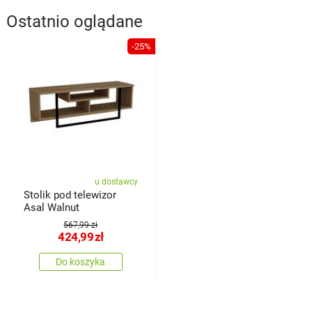
Ostatnio oglądane
-25%
u dostawcy
Stolik pod telewizor
Asal Walnut
567,99 zł
424,99
zł
Do koszyka