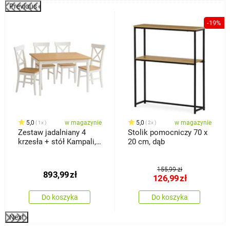
Previous
%
-19%
5,0
w magazynie
5,0
w magazynie
1x
2x
Zestaw jadalniany 4
Stolik pomocniczy 70 x
krzesła + stół Kampali,
20 cm, dąb
biały
155,99 zł
893,99
zł
126,99
zł
Do koszyka
Do koszyka
Next