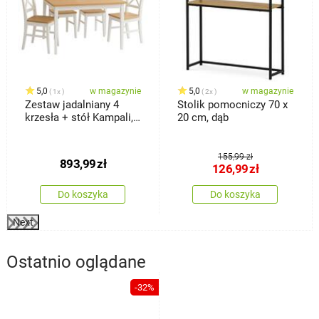
5,0
w magazynie
5,0
w magazynie
1x
2x
Zestaw jadalniany 4
Stolik pomocniczy 70 x
krzesła + stół Kampali,
20 cm, dąb
biały
155,99 zł
893,99
zł
126,99
zł
Do koszyka
Do koszyka
Next
Ostatnio oglądane
-32%