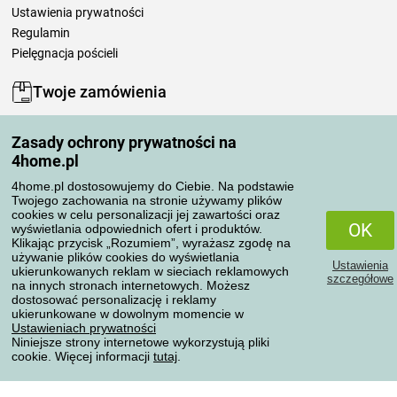
Ustawienia prywatności
Regulamin
Pielęgnacja pościeli
Twoje zamówienia
Moje konto
Zasady ochrony prywatności na
Moje zamówienia
4home.pl
Reklamacje
Odstąpienie od umowy
4home.pl dostosowujemy do Ciebie. Na podstawie
Twojego zachowania na stronie używamy plików
Zasady przetwarzania recenzji
cookies w celu personalizacji jej zawartości oraz
OK
wyświetlania odpowiednich ofert i produktów.
Klikając przycisk „Rozumiem”, wyrażasz zgodę na
Sposoby transportu
używanie plików cookies do wyświetlania
Ustawienia
ukierunkowanych reklam w sieciach reklamowych
szczegółowe
na innych stronach internetowych. Możesz
dostosować personalizację i reklamy
Metody płatności
ukierunkowane w dowolnym momencie w
Ustawieniach prywatności
Niniejsze strony internetowe wykorzystują pliki
cookie. Więcej informacji
tutaj
.
Niezawodny sklep