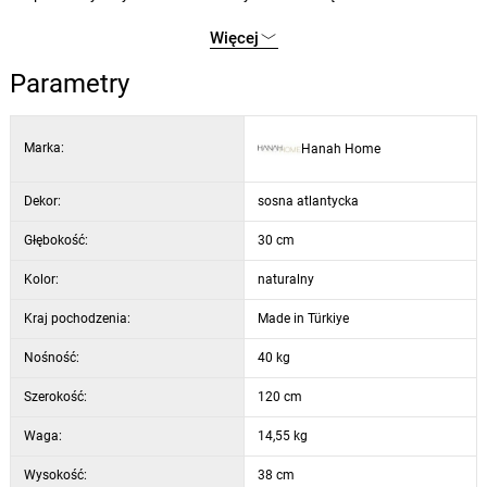
Kompaktowe wymiary pozwalają zaoszczędzić miejsce i
Więcej
idealnie pasują do każdego wnętrza
Możliwość przymocowania do ściany w celu zwiększenia
Parametry
bezpieczeństwa
Łatwy w utrzymaniu dzięki wysokiej jakości melaminowemu
Marka:
Hanah Home
wykończeniu
Typ: Stolik pod telewizor
Dekor:
Materiał: 100% płyta wiórowa pokryta melaminą
sosna atlantycka
Grubość płyty: 18 mm
Głębokość:
30 cm
Szerokość: 120 cm
Kolor:
Wysokość: 38 cm
naturalny
Głębokość: 30 cm
Kraj pochodzenia:
Made in Türkiye
Kolor: sosna atlantycka
Nośność:
Możliwość montażu na ścianie: tak
40 kg
Szerokość:
120 cm
Waga:
14,55 kg
Wysokość:
38 cm