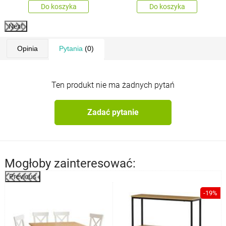
Do koszyka
Do koszyka
Next
Opinia
Pytania
(0)
Ten produkt nie ma żadnych pytań
Zadać pytanie
Mogłoby zainteresować:
Previous
%
-19%