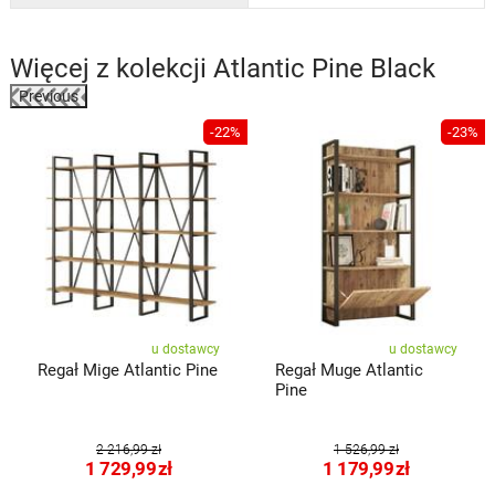
Więcej z kolekcji
Atlantic Pine Black
Previous
%
-22%
-23%
u dostawcy
u dostawcy
Regał Mige Atlantic Pine
Regał Muge Atlantic
Pine
2 216,99 zł
1 526,99 zł
1 729,99
zł
1 179,99
zł